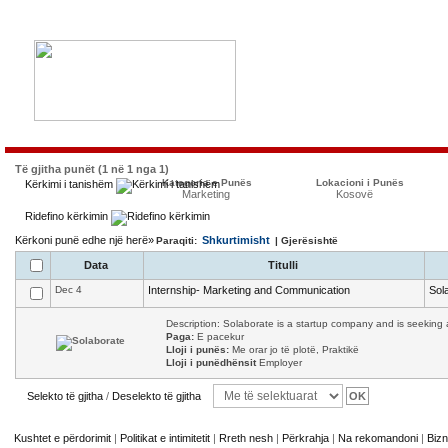
Të gjitha punët (1 në 1 nga 1)
Kategoria e Punës
Lokacioni i Punës
Kërkimi i tanishëm
Marketing
Kosovë
Ridefino kërkimin
Kërkoni punë edhe një herë»
Shkurtimisht
Paraqiti:
| Gjerësishtë
Data
Titulli
Dec 4
Internship- Marketing and Communication
Sol
Description: Solaborate is a startup company and is seeking a
Paga:
E pacekur
Lloji i punës:
Me orar jo të plotë, Praktikë
Lloji i punëdhënsit
Employer
Selekto të gjitha
/
Deselekto të gjitha
Kushtet e përdorimit
|
Politikat e intimitetit
|
Rreth nesh
|
Përkrahja
|
Na rekomandoni
|
Bizn