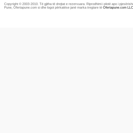
Copyright © 2003-2010. Të gjitha të drejtat e rezervuara. Riprodhimi i plotë apo i pjesër
Pune, Ofertapune.com si dhe logot përkatëse janë marka tregtare të
Ofertapune.com LL