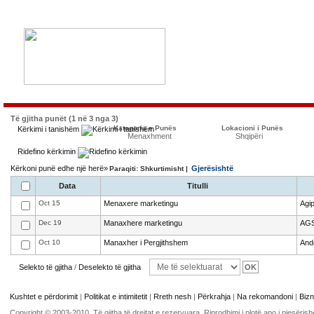
Të gjitha punët (1 në 3 nga 3)
Kategoria e Punës
Lokacioni i Punës
Kërkimi i tanishëm
Menaxhment
Shqipëri
Ridefino kërkimin
Kërkoni punë edhe një herë»
Gjerësishtë
Paraqiti: Shkurtimisht |
Data
Titulli
Oct 15
Menaxere marketingu
Agip
Dec 19
Manaxhere marketingu
AGS
Oct 10
Manaxher i Pergjithshem
And
Selekto të gjitha
/
Deselekto të gjitha
Kushtet e përdorimit
|
Politikat e intimitetit
|
Rreth nesh
|
Përkrahja
|
Na rekomandoni
|
Bizn
Copyright © 2003-2010. Të gjitha të drejtat e rezervuara. Riprodhimi i plotë apo i pjesër