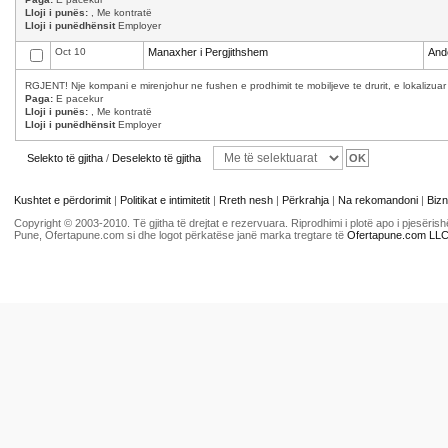
Lloji i punës:
, Me kontratë
Lloji i punëdhënsit
Employer
Oct 10
Manaxher i Pergjithshem
And
RGJENT! Nje kompani e mirenjohur ne fushen e prodhimit te mobiljeve te drurit, e lokalizuar
Paga:
E pacekur
Lloji i punës:
, Me kontratë
Lloji i punëdhënsit
Employer
Selekto të gjitha
/
Deselekto të gjitha
Kushtet e përdorimit
|
Politikat e intimitetit
|
Rreth nesh
|
Përkrahja
|
Na rekomandoni
|
Bizn
Copyright © 2003-2010. Të gjitha të drejtat e rezervuara. Riprodhimi i plotë apo i pjesër
Pune, Ofertapune.com si dhe logot përkatëse janë marka tregtare të
Ofertapune.com LL