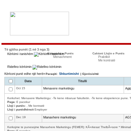
Të gjitha punët (1 në 3 nga 3)
Kategoria e Punës
Caktoni Llojin e Punës
Kërkimi i tanishëm
Menaxhment
Praktikë
Me kontratë
Ridefino kërkimin
Kërkoni punë edhe një herë»
Shkurtimisht
Paraqiti:
| Gjerësishtë
Data
Titulli
Oct 15
Menaxere marketingu
Agip
Kerkohet: Menaxere Marketingu: -Te kene mbaruar fakultetin. -Te kene eksperience pune. T
Paga:
E pacekur
Lloji i punës:
, Me kontratë
Lloji i punëdhënsit
Employer
Dec 19
Manaxhere marketingu
AGS
Kerkojme te punesojme Manaxhere Marketingu (FEMER): KÃ«rkesat ThelbÃ«sore * Minimalisht
Paga:
E pacekur