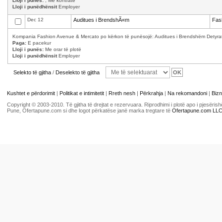
Lloji i punës:
, Me kontratë
Lloji i punëdhënsit
Employer
Dec 12
Auditues i BrendshÃ«m
Fas
Kompania Fashion Avenue & Mercato po kërkon të punësojë: Auditues i Brendshëm Detyrat 
Paga:
E pacekur
Lloji i punës:
Me orar të plotë
Lloji i punëdhënsit
Employer
Selekto të gjitha
/
Deselekto të gjitha
Kushtet e përdorimit
|
Politikat e intimitetit
|
Rreth nesh
|
Përkrahja
|
Na rekomandoni
|
Bizn
Copyright © 2003-2010. Të gjitha të drejtat e rezervuara. Riprodhimi i plotë apo i pjesër
Pune, Ofertapune.com si dhe logot përkatëse janë marka tregtare të
Ofertapune.com LL