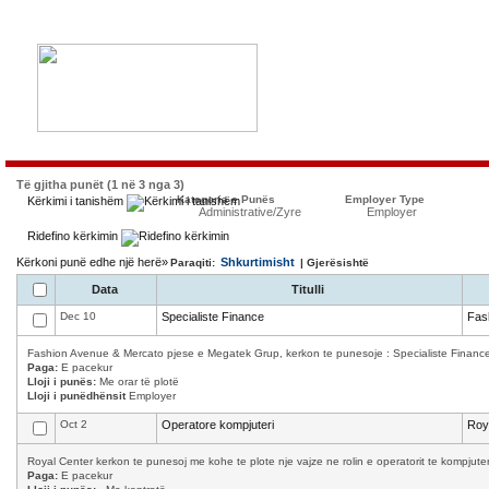
Të gjitha punët (1 në 3 nga 3)
Kategoria e Punës
Employer Type
Kërkimi i tanishëm
Administrative/Zyre
Employer
Ridefino kërkimin
Kërkoni punë edhe një herë»
Shkurtimisht
Paraqiti:
| Gjerësishtë
Data
Titulli
Dec 10
Specialiste Finance
Fas
Fashion Avenue & Mercato pjese e Megatek Grup, kerkon te punesoje : Specialiste Finance K
Paga:
E pacekur
Lloji i punës:
Me orar të plotë
Lloji i punëdhënsit
Employer
Oct 2
Operatore kompjuteri
Roy
Royal Center kerkon te punesoj me kohe te plote nje vajze ne rolin e operatorit te kompjuter
Paga:
E pacekur