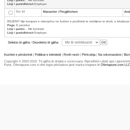
Lloji i punës:
, Me kontratë
Lloji i punëdhënsit
Employer
Oct 10
Manaxher i Pergjithshem
And
RGJENT! Nje kompani e mirenjohur ne fushen e prodhimit te mobiljeve te drurit, e lokalizuar
Paga:
E pacekur
Lloji i punës:
, Me kontratë
Lloji i punëdhënsit
Employer
Selekto të gjitha
/
Deselekto të gjitha
Kushtet e përdorimit
|
Politikat e intimitetit
|
Rreth nesh
|
Përkrahja
|
Na rekomandoni
|
Bizn
Copyright © 2003-2010. Të gjitha të drejtat e rezervuara. Riprodhimi i plotë apo i pjesër
Pune, Ofertapune.com si dhe logot përkatëse janë marka tregtare të
Ofertapune.com LL