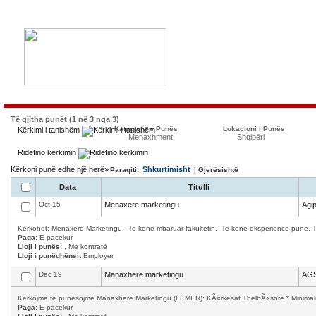
Të gjitha punët (1 në 3 nga 3)
Kategoria e Punës
Lokacioni i Punës
Kërkimi i tanishëm
Menaxhment
Shqipëri
Ridefino kërkimin
Kërkoni punë edhe një herë»
Shkurtimisht
Paraqiti:
| Gjerësishtë
Data
Titulli
Oct 15
Menaxere marketingu
Agip
Kerkohet: Menaxere Marketingu: -Te kene mbaruar fakultetin. -Te kene eksperience pune. T
Paga:
E pacekur
Lloji i punës:
, Me kontratë
Lloji i punëdhënsit
Employer
Dec 19
Manaxhere marketingu
AGS
Kerkojme te punesojme Manaxhere Marketingu (FEMER): KÃ«rkesat ThelbÃ«sore * Minimalisht
Paga:
E pacekur