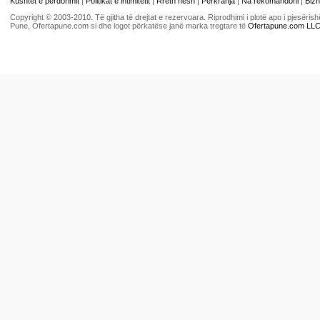
Kushtet e përdorimit
|
Politikat e intimitetit
|
Rreth nesh
|
Përkrahja
|
Na rekomandoni
|
Bizn
Copyright © 2003-2010. Të gjitha të drejtat e rezervuara. Riprodhimi i plotë apo i pjesër
Pune, Ofertapune.com si dhe logot përkatëse janë marka tregtare të
Ofertapune.com LL