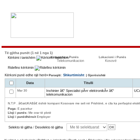
Të gjitha punët (1 në 1 nga 1)
Kategoria e Punës
Lokacioni i Punës
Kërkimi i tanishëm
Telekomunikacion
Kosovë
Ridefino kërkimin
Kërkoni punë edhe një herë»
Shkurtimisht
Paraqiti:
| Gjerësishtë
Data
Titulli
Mar 30
Inxhinier â€“ Specialist pÃ«r elektronikÃ« â€“
UC
telekomunikacion
N.T.P . â€œUKABâ€ është kompani Kosovare me seli në Prishtinë, e cila ka perfaqësi ekskl
Paga:
E pacekur
Lloji i punës:
Me orar të plotë
Lloji i punëdhënsit
Employer
Selekto të gjitha
/
Deselekto të gjitha