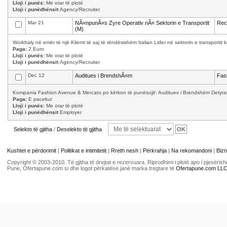
Lloji i punës:
Me orar të plotë
Lloji i punëdhënsit
Agency/Recruiter
Mar 21
NÃ«npunÃ«s Zyre Operativ nÃ« Sektorin e Transportit
Recr
(M)
WorkItaly në emër të një Klienti të saj të rëndësishëm Italian Lider në sektorin e transporti
Paga:
2 Euro
Lloji i punës:
Me orar të plotë
Lloji i punëdhënsit
Agency/Recruiter
Dec 12
Auditues i BrendshÃ«m
Fas
Kompania Fashion Avenue & Mercato po kërkon të punësojë: Auditues i Brendshëm Detyrat 
Paga:
E pacekur
Lloji i punës:
Me orar të plotë
Lloji i punëdhënsit
Employer
Selekto të gjitha
/
Deselekto të gjitha
Kushtet e përdorimit
|
Politikat e intimitetit
|
Rreth nesh
|
Përkrahja
|
Na rekomandoni
|
Bizn
Copyright © 2003-2010. Të gjitha të drejtat e rezervuara. Riprodhimi i plotë apo i pjesër
Pune, Ofertapune.com si dhe logot përkatëse janë marka tregtare të
Ofertapune.com LL