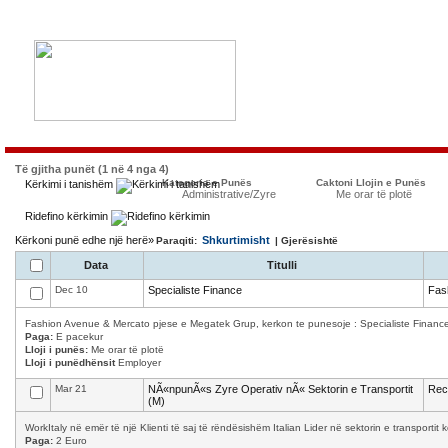
Të gjitha punët (1 në 4 nga 4)
Kategoria e Punës
Caktoni Llojin e Punës
Kërkimi i tanishëm
Administrative/Zyre
Me orar të plotë
Ridefino kërkimin
Kërkoni punë edhe një herë»
Shkurtimisht
Paraqiti:
| Gjerësishtë
Data
Titulli
Dec 10
Specialiste Finance
Fas
Fashion Avenue & Mercato pjese e Megatek Grup, kerkon te punesoje : Specialiste Finance K
Paga:
E pacekur
Lloji i punës:
Me orar të plotë
Lloji i punëdhënsit
Employer
Mar 21
NÃ«npunÃ«s Zyre Operativ nÃ« Sektorin e Transportit
Recr
(M)
WorkItaly në emër të një Klienti të saj të rëndësishëm Italian Lider në sektorin e transporti
Paga:
2 Euro