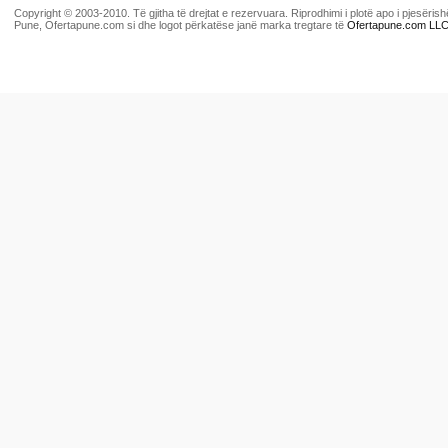
Copyright © 2003-2010. Të gjitha të drejtat e rezervuara. Riprodhimi i plotë apo i pjesër
Pune, Ofertapune.com si dhe logot përkatëse janë marka tregtare të
Ofertapune.com LL