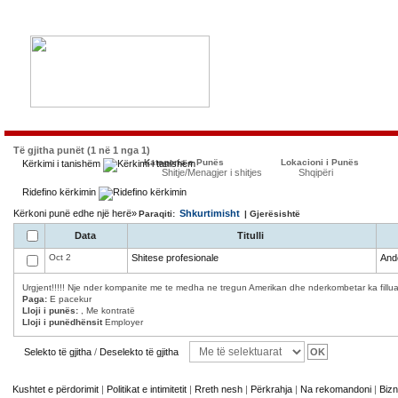
Të gjitha punët (1 në 1 nga 1)
Kategoria e Punës
Lokacioni i Punës
Kërkimi i tanishëm
Shitje/Menagjer i shitjes
Shqipëri
Ridefino kërkimin
Kërkoni punë edhe një herë»
Shkurtimisht
Paraqiti:
| Gjerësishtë
Data
Titulli
Oct 2
Shitese profesionale
And
Urgjent!!!!! Nje nder kompanite me te medha ne tregun Amerikan dhe nderkombetar ka filluar 
Paga:
E pacekur
Lloji i punës:
, Me kontratë
Lloji i punëdhënsit
Employer
Selekto të gjitha
/
Deselekto të gjitha
Kushtet e përdorimit
|
Politikat e intimitetit
|
Rreth nesh
|
Përkrahja
|
Na rekomandoni
|
Bizn