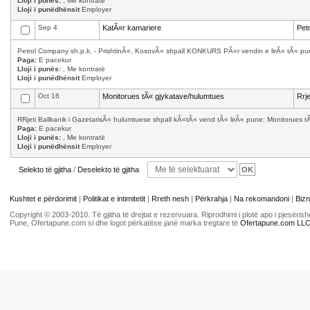
Lloji i punës:
, Me kontratë
Lloji i punëdhënsit
Employer
Sep 4
KatÃ«r kamariere
Pet
Petrol Company sh.p.k. - PrishtinÃ«, KosovÃ« shpall KONKURS PÃ«r vendin e lirÃ« tÃ« punÃ
Paga:
E pacekur
Lloji i punës:
, Me kontratë
Lloji i punëdhënsit
Employer
Oct 16
Monitorues tÃ« gjykatave/hulumtues
Rrj
RRjeti Ballkanik i GazetarisÃ« hulumtuese shpall kÃ«tÃ« vend tÃ« lirÃ« pune: Monitorues tÃ
Paga:
E pacekur
Lloji i punës:
, Me kontratë
Lloji i punëdhënsit
Employer
Selekto të gjitha
/
Deselekto të gjitha
Kushtet e përdorimit
|
Politikat e intimitetit
|
Rreth nesh
|
Përkrahja
|
Na rekomandoni
|
Bizn
Copyright © 2003-2010. Të gjitha të drejtat e rezervuara. Riprodhimi i plotë apo i pjesër
Pune, Ofertapune.com si dhe logot përkatëse janë marka tregtare të
Ofertapune.com LL