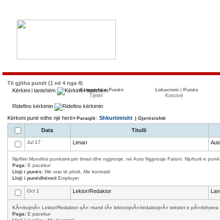
Të gjitha punët (1 në 4 nga 4)
Kategoria e Punës
Lokacioni i Punës
Kërkimi i tanishëm
Tjetër
Kosovë
Ridefino kërkimin
Kërkoni punë edhe një herë»
Shkurtimisht
Paraqiti:
| Gjerësishtë
Data
Titulli
Jul 17
Limari
Aut
Njoftim Mundësi punësimi për limari dhe ngjyrosje, në Auto Ngjyrosje Fatoni. Njohurit e punës
Paga:
E pacekur
Lloji i punës:
Me orar të plotë, Me kontratë
Lloji i punëdhënsit
Employer
Oct 1
Lektor/Redaktor
Lan
KÃ«rkojmÃ« Lektor/Redaktor qÃ« mund tÃ« lektorojnÃ«/redaktojnÃ« tekstet e pÃ«rkthyera 
Paga:
E pacekur