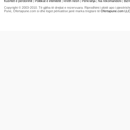
Kushtet e përdorimit
|
Politikat e intimitetit
|
Rreth nesh
|
Përkrahja
|
Na rekomandoni
|
Bizn
Copyright © 2003-2010. Të gjitha të drejtat e rezervuara. Riprodhimi i plotë apo i pjesër
Pune, Ofertapune.com si dhe logot përkatëse janë marka tregtare të
Ofertapune.com LL