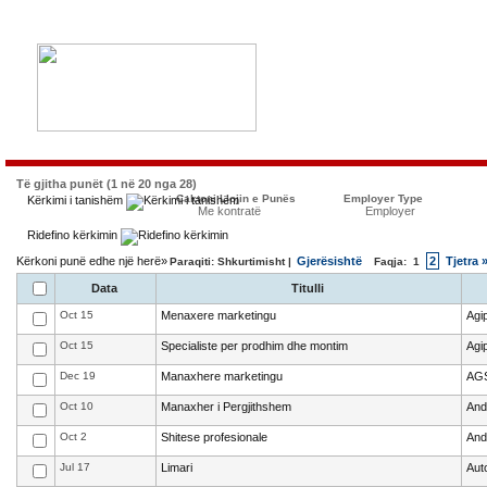
Të gjitha punët (1 në 20 nga 28)
Caktoni Llojin e Punës
Employer Type
Kërkimi i tanishëm
Me kontratë
Employer
Ridefino kërkimin
Kërkoni punë edhe një herë»
Gjerësishtë
2
Tjetra 
Paraqiti: Shkurtimisht |
Faqja:
1
Data
Titulli
Oct 15
Menaxere marketingu
Agip
Oct 15
Specialiste per prodhim dhe montim
Agip
Dec 19
Manaxhere marketingu
AGS
Oct 10
Manaxher i Pergjithshem
And
Oct 2
Shitese profesionale
And
Jul 17
Limari
Aut