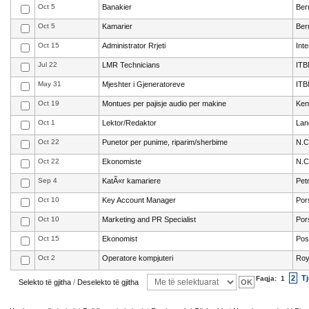
Oct 5
Banakier
Ber
Oct 5
Kamarier
Ber
Oct 15
Administrator Rrjeti
Int
Jul 22
LMR Technicians
ITB
May 31
Mjeshter i Gjeneratoreve
ITB
Oct 19
Montues per pajisje audio per makine
Ke
Oct 1
Lektor/Redaktor
Lan
Oct 22
Punetor per punime, riparim/sherbime
N.C
Oct 22
Ekonomiste
N.C
Sep 4
KatÃ«r kamariere
Pet
Oct 10
Key Account Manager
Por
Oct 10
Marketing and PR Specialist
Por
Oct 15
Ekonomist
Pos
Oct 2
Operatore kompjuteri
Roy
2
Tj
Faqja:
1
Selekto të gjitha
/
Deselekto të gjitha