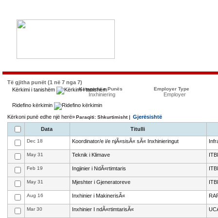
Të gjitha punët (1 në 7 nga 7)
Kategoria e Punës
Employer Type
Kërkimi i tanishëm
Inxhiniering
Employer
Ridefino kërkimin
Kërkoni punë edhe një herë»
Gjerësishtë
Paraqiti: Shkurtimisht |
Data
Titulli
Dec 18
Koordinator/e i/e njÃ«sisÃ« sÃ« Inxhinieringut
Infr
May 31
Teknik i Klimave
ITB
Feb 19
Ingjinier i NdÃ«rtimtaris
ITB
May 31
Mjeshter i Gjeneratoreve
ITB
Aug 16
Inxhinier i MakinerisÃ«
RAF
Mar 30
Inxhinier I ndÃ«rtimtarisÃ«
UC