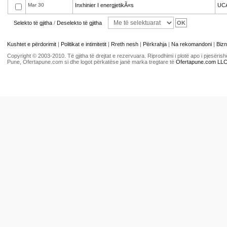
Mar 30
Inxhinier I energjetikÃ«s
UC
Selekto të gjitha
/
Deselekto të gjitha
Kushtet e përdorimit
|
Politikat e intimitetit
|
Rreth nesh
|
Përkrahja
|
Na rekomandoni
|
Bizn
Copyright © 2003-2010. Të gjitha të drejtat e rezervuara. Riprodhimi i plotë apo i pjesër
Pune, Ofertapune.com si dhe logot përkatëse janë marka tregtare të
Ofertapune.com LL