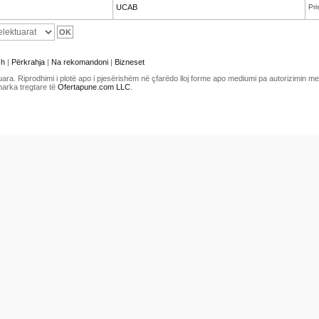
UCAB
Pri
sh
|
Përkrahja
|
Na rekomandoni
|
Bizneset
uara. Riprodhimi i plotë apo i pjesërishëm në çfarëdo lloj forme apo mediumi pa autorizimin 
marka tregtare të
Ofertapune.com LLC
.