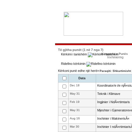
Të gjitha punët (1 në 7 nga 7)
Kategoria e Punës
Kërkimi i tanishëm
Inxhiniering
Ridefino kërkimin
Kërkoni punë edhe një herë»
Paraqiti: Shkurtimisht
Data
Dec 18
Koordinator/e i/e njÃ«si
May 31
Teknik i Klimave
Feb 19
Ingjinier i NdÃ«rtimtaris
May 31
Mjeshter i Gjeneratorev
Aug 16
Inxhinier i MakinerisÃ«
Mar 30
Inxhinier I ndÃ«rtimtaris