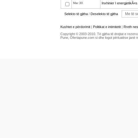
Mar 30
Inxhinier I energjetikÃ«s
Selekto të gjitha
/
Deselekto të gjitha
Kushtet e përdorimit
|
Politikat e intimitetit
|
Rreth ne
Copyright © 2003-2010. Të gjitha të drejtat e rezerv
Pune, Ofertapune.com si dhe logot përkatëse janë 