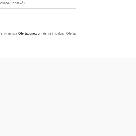
shtinÃ« - KosovÃ«
me shkrim nga
Ofertapune.com
është i ndaluar. Oferta