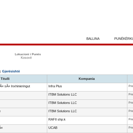
BALLINA
PUNËKËRK
Lokacioni i Punës
Kosovë
Gjerësishtë
 |
Titulli
Kompania
sÃ« sÃ« Inxhinieringut
Infra Plus
Pri
ITBM Solutions LLC
Pri
ITBM Solutions LLC
Pri
e
ITBM Solutions LLC
Pri
RAFII shp.k
Pri
Ã«
UCAB
Pri