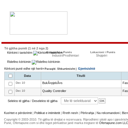
Të gjitha punët (1 në 2 nga 2)
Kategoria e Punës
Lokacioni i Punës
Kërkimi i tanishëm
Industri/Prodhimtari
Shqipëri
Ridefino kërkimin
Kërkoni punë edhe një herë»
Gjerësishtë
Paraqiti: Shkurtimisht |
Data
Titulli
Dec 10
BukÃ«pjekÃ«s
Fas
Dec 10
Quality Controller
Fas
Selekto të gjitha
/
Deselekto të gjitha
Kushtet e përdorimit
|
Politikat e intimitetit
|
Rreth nesh
|
Përkrahja
|
Na rekomandoni
|
Bizn
Copyright © 2003-2010. Të gjitha të drejtat e rezervuara. Riprodhimi i plotë apo i pjesër
Pune, Ofertapune.com si dhe logot përkatëse janë marka tregtare të
Ofertapune.com LL