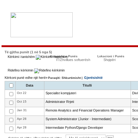
Të gjitha punët (1 në 5 nga 5)
Kategoria e Punës
Lokacioni i Punës
Kërkimi i tanishëm
IT/Zhvillues softuerësh
Shqipëri
Ridefino kërkimin
Kërkoni punë edhe një herë»
Gjerësishtë
Paraqiti: Shkurtimisht |
Data
Titulli
Oct 22
Specialist kompjuteri
Div
Oct 15
Administrator Rrjeti
Int
Jan 31
Remote Analytics and Financial Operations Manager
Sco
Apr 28
System Administrator (Junior - Intermediate)
Sco
Apr 28
Intermediate Python/Django Developer
Sco