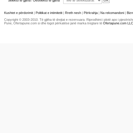
Selekto të gjitha
/
Deselekto të gjitha
Kushtet e përdorimit
|
Politikat e intimitetit
|
Rreth nesh
|
Përkrahja
|
Na rekomandoni
|
Bizn
Copyright © 2003-2010. Të gjitha të drejtat e rezervuara. Riprodhimi i plotë apo i pjesër
Pune, Ofertapune.com si dhe logot përkatëse janë marka tregtare të
Ofertapune.com LL