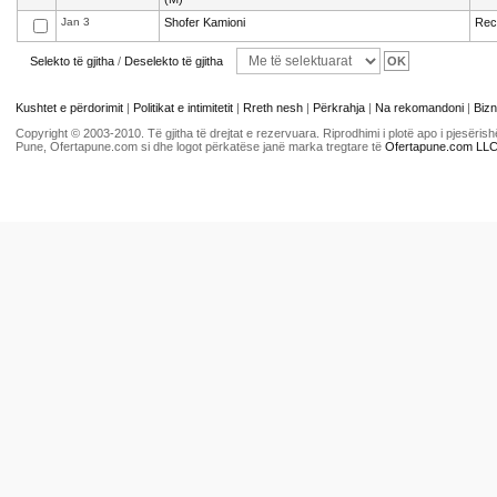
Jan 3
Shofer Kamioni
Recr
Selekto të gjitha
/
Deselekto të gjitha
Kushtet e përdorimit
|
Politikat e intimitetit
|
Rreth nesh
|
Përkrahja
|
Na rekomandoni
|
Bizn
Copyright © 2003-2010. Të gjitha të drejtat e rezervuara. Riprodhimi i plotë apo i pjesër
Pune, Ofertapune.com si dhe logot përkatëse janë marka tregtare të
Ofertapune.com LL