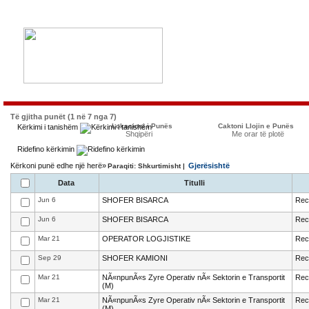
Të gjitha punët (1 në 7 nga 7)
Lokacioni i Punës
Caktoni Llojin e Punës
Kërkimi i tanishëm
Shqipëri
Me orar të plotë
Ridefino kërkimin
Kërkoni punë edhe një herë»
Gjerësishtë
Paraqiti: Shkurtimisht |
Data
Titulli
Jun 6
SHOFER BISARCA
Recr
Jun 6
SHOFER BISARCA
Recr
Mar 21
OPERATOR LOGJISTIKE
Recr
Sep 29
SHOFER KAMIONI
Recr
Mar 21
NÃ«npunÃ«s Zyre Operativ nÃ« Sektorin e Transportit
Recr
(M)
Mar 21
NÃ«npunÃ«s Zyre Operativ nÃ« Sektorin e Transportit
Recr
(M)