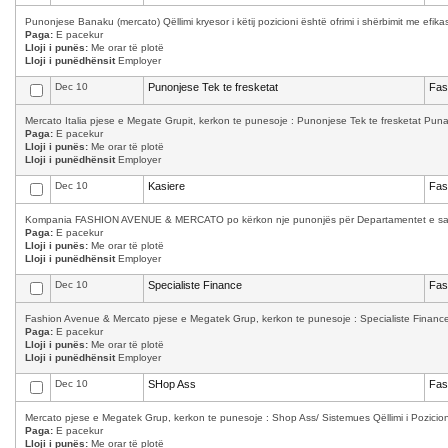
Punonjese Banaku (mercato) Qëllimi kryesor i këtij pozicioni është ofrimi i shërbimit me efika
Paga:
E pacekur
Lloji i punës:
Me orar të plotë
Lloji i punëdhënsit
Employer
Dec 10
Punonjese Tek te fresketat
Fas
Mercato Italia pjese e Megate Grupit, kerkon te punesoje : Punonjese Tek te fresketat Puna 
Paga:
E pacekur
Lloji i punës:
Me orar të plotë
Lloji i punëdhënsit
Employer
Dec 10
Kasiere
Fas
Kompania FASHION AVENUE & MERCATO po kërkon nje punonjës për Departamentet e saj: Kas
Paga:
E pacekur
Lloji i punës:
Me orar të plotë
Lloji i punëdhënsit
Employer
Dec 10
Specialiste Finance
Fas
Fashion Avenue & Mercato pjese e Megatek Grup, kerkon te punesoje : Specialiste Finance K
Paga:
E pacekur
Lloji i punës:
Me orar të plotë
Lloji i punëdhënsit
Employer
Dec 10
SHop Ass
Fas
Mercato pjese e Megatek Grup, kerkon te punesoje : Shop Ass/ Sistemues Qëllimi i Pozicioni
Paga:
E pacekur
Lloji i punës:
Me orar të plotë