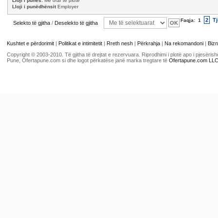
Lloji i punës:
Me orar të plotë
Lloji i punëdhënsit
Employer
2
Tj
Faqja:
1
Selekto të gjitha
/
Deselekto të gjitha
Kushtet e përdorimit
|
Politikat e intimitetit
|
Rreth nesh
|
Përkrahja
|
Na rekomandoni
|
Bizn
Copyright © 2003-2010. Të gjitha të drejtat e rezervuara. Riprodhimi i plotë apo i pjesër
Pune, Ofertapune.com si dhe logot përkatëse janë marka tregtare të
Ofertapune.com LL