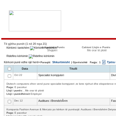
Të gjitha punët (1 në 20 nga 21)
Lokacioni i Punës
Caktoni Llojin e Punës
Kërkimi i tanishëm
Shqipëri
Me orar të plotë
Ridefino kërkimin
Kërkoni punë edhe një herë»
Shkurtimisht
2
Tjetra 
Paraqiti:
| Gjerësishtë Faqja:
1
Data
Titulli
Oct 22
Specialist kompjuteri
Div
Divitech computers ofron vend pune specialist kompjuteri ,te kete njohuri dhe eksperience n
Paga:
E pacekur
Lloji i punës:
, Me orar të plotë
Lloji i punëdhënsit
Employer
Dec 12
Auditues i BrendshÃ«m
Fas
Kompania Fashion Avenue & Mercato po kërkon të punësojë: Auditues i Brendshëm Detyrat 
Paga:
E pacekur