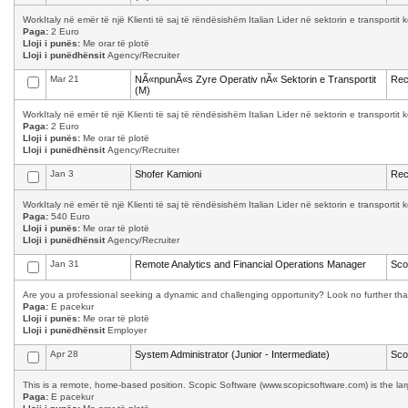
WorkItaly në emër të një Klienti të saj të rëndësishëm Italian Lider në sektorin e transporti
Paga:
2 Euro
Lloji i punës:
Me orar të plotë
Lloji i punëdhënsit
Agency/Recruiter
Mar 21
NÃ«npunÃ«s Zyre Operativ nÃ« Sektorin e Transportit
Rec
(M)
WorkItaly në emër të një Klienti të saj të rëndësishëm Italian Lider në sektorin e transporti
Paga:
2 Euro
Lloji i punës:
Me orar të plotë
Lloji i punëdhënsit
Agency/Recruiter
Jan 3
Shofer Kamioni
Rec
WorkItaly në emër të një Klienti të saj të rëndësishëm Italian Lider në sektorin e transporti
Paga:
540 Euro
Lloji i punës:
Me orar të plotë
Lloji i punëdhënsit
Agency/Recruiter
Jan 31
Remote Analytics and Financial Operations Manager
Sco
Are you a professional seeking a dynamic and challenging opportunity? Look no further than 
Paga:
E pacekur
Lloji i punës:
Me orar të plotë
Lloji i punëdhënsit
Employer
Apr 28
System Administrator (Junior - Intermediate)
Sco
This is a remote, home-based position. Scopic Software (www.scopicsoftware.com) is the larg
Paga:
E pacekur