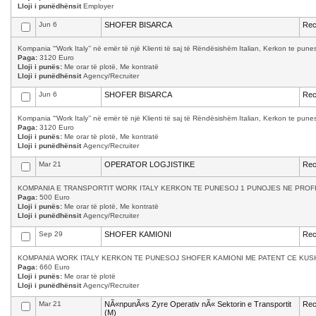
Lloji i punëdhënsit
Employer
Jun 6
SHOFER BISARCA
Rec
Kompania “‘Work Italy’’ në emër të një Klienti të saj të Rëndësishëm Italian, Kerkon te p
Paga:
3120 Euro
Lloji i punës:
Me orar të plotë, Me kontratë
Lloji i punëdhënsit
Agency/Recruiter
Jun 6
SHOFER BISARCA
Rec
Kompania “‘Work Italy’’ në emër të një Klienti të saj të Rëndësishëm Italian, Kerkon te p
Paga:
3120 Euro
Lloji i punës:
Me orar të plotë, Me kontratë
Lloji i punëdhënsit
Agency/Recruiter
Mar 21
OPERATOR LOGJISTIKE
Rec
KOMPANIA E TRANSPORTIT WORK ITALY KERKON TE PUNESOJ 1 PUNOJES NE PROFILI
Paga:
500 Euro
Lloji i punës:
Me orar të plotë, Me kontratë
Lloji i punëdhënsit
Agency/Recruiter
Sep 29
SHOFER KAMIONI
Rec
KOMPANIA WORK ITALY KERKON TE PUNESOJ SHOFER KAMIONI ME PATENT CE KUSH
Paga:
660 Euro
Lloji i punës:
Me orar të plotë
Lloji i punëdhënsit
Agency/Recruiter
Mar 21
NÃ«npunÃ«s Zyre Operativ nÃ« Sektorin e Transportit
Rec
(M)