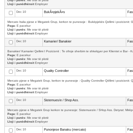
Lloji i punës:
Me orar të plotë
Lloji i punëdhënsit
Employer
Dec 10
BukÃ«pjekÃ«s
Fas
Mercato Italia pjese e Megatek Grup, kerkon te punesoje : Bukëpjekës Qellimi i pozicionit: Ga
Paga:
E pacekur
Lloji i punës:
Me orar të plotë
Lloji i punëdhënsit
Employer
Dec 10
Kamarier/ Banakier
Fas
Banakier/ Kamarier Qellimi I Pozicionit : Te ofroje sherbim te shkelqyer per Klientet e Bar - K
Paga:
E pacekur
Lloji i punës:
Me orar të plotë
Lloji i punëdhënsit
Employer
Dec 10
Quality Controller
Fas
Mercato pjese e Megatek Grup, kerkon te punesoje : Quality Controller Qëllimi i pozicionit: Qula
Paga:
E pacekur
Lloji i punës:
Me orar të plotë
Lloji i punëdhënsit
Employer
Dec 10
Sistemues/e / Shop Ass.
Fas
Mercato pjese e Megatek Grup kerkon te punesoje: Sistemues/e / SHop Ass. Detyrat: Mirëpret
Paga:
E pacekur
Lloji i punës:
Me orar të plotë
Lloji i punëdhënsit
Employer
Dec 10
Punonjese Banaku (mercato)
Fas