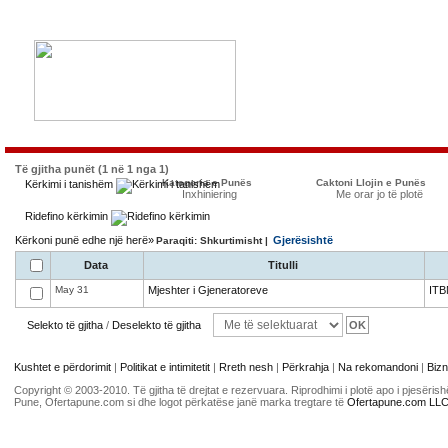
Të gjitha punët (1 në 1 nga 1)
Kategoria e Punës
Caktoni Llojin e Punës
Kërkimi i tanishëm
Inxhiniering
Me orar jo të plotë
Ridefino kërkimin
Kërkoni punë edhe një herë»
Gjerësishtë
Paraqiti: Shkurtimisht |
Data
Titulli
May 31
Mjeshter i Gjeneratoreve
ITB
Selekto të gjitha
/
Deselekto të gjitha
Kushtet e përdorimit
|
Politikat e intimitetit
|
Rreth nesh
|
Përkrahja
|
Na rekomandoni
|
Bizn
Copyright © 2003-2010. Të gjitha të drejtat e rezervuara. Riprodhimi i plotë apo i pjesër
Pune, Ofertapune.com si dhe logot përkatëse janë marka tregtare të
Ofertapune.com LL