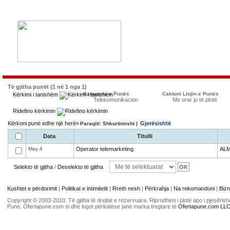
Të gjitha punët (1 në 1 nga 1)
Kategoria e Punës
Caktoni Llojin e Punës
Kërkimi i tanishëm
Telekomunikacion
Me orar jo të plotë
Ridefino kërkimin
Kërkoni punë edhe një herë»
Gjerësishtë
Paraqiti: Shkurtimisht |
Data
Titulli
May 4
Operator telemarketing
AL
Selekto të gjitha
/
Deselekto të gjitha
Kushtet e përdorimit
|
Politikat e intimitetit
|
Rreth nesh
|
Përkrahja
|
Na rekomandoni
|
Bizn
Copyright © 2003-2010. Të gjitha të drejtat e rezervuara. Riprodhimi i plotë apo i pjesër
Pune, Ofertapune.com si dhe logot përkatëse janë marka tregtare të
Ofertapune.com LL