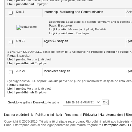
Lloji i punës:
Me orar të plotë, Me orar jo të plotë, Me kontratë
Lloji i punëdhënsit
Employer
Dec 4
Internship- Marketing and Communication
Sol
Description: Solaborate is a startup company and is seeking a
Paga:
E pacekur
Lloji i punës:
Me orar jo të plotë, Praktikë
Lloji i punëdhënsit
Employer
Oct 22
AgjentÃ« shitjesh
Syn
SYNERGY KOSOVA LLC është në kërkim të: 2 Agjenteve ne Prishtinë 1 Agjent ne Fushë Kosov
Paga:
E pacekur
Lloji i punës:
Me orar jo të plotë
Lloji i punëdhënsit
Employer
Jun 21
Menaxher Shitjesh
Syn
Synergy Kosovo LLC shpalle konkurs per vende pune per menaxhere shitjesh ne keto lokacion
Paga:
E pacekur
Lloji i punës:
Me orar jo të plotë
Lloji i punëdhënsit
Employer
Selekto të gjitha
/
Deselekto të gjitha
Kushtet e përdorimit
|
Politikat e intimitetit
|
Rreth nesh
|
Përkrahja
|
Na rekomandoni
|
Bizn
Copyright © 2003-2010. Të gjitha të drejtat e rezervuara. Riprodhimi i plotë apo i pjesër
Pune, Ofertapune.com si dhe logot përkatëse janë marka tregtare të
Ofertapune.com LL