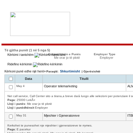
Të gjitha punët (1 në 5 nga 5)
Caktoni Llojin e Punës
Employer Type
Kërkimi i tanishëm
Me orar jo të plotë
Employer
Ridefino kërkimin
Kërkoni punë edhe një herë»
Shkurtimisht
Paraqiti:
| Gjerësishtë
Data
Titulli
May 4
Operator telemarketing
AL
Net call service, Call Center sito a tirana,a breve darà luogo alle selezioni per potenziare il 
Paga:
25000 LekÃ«
Lloji i punës:
Me orar jo të plotë
Lloji i punëdhënsit
Employer
May 31
Mjeshter i Gjeneratoreve
ITB
Kerkohet te punesohet nje mjeshter i gjeneratoreve te rrymes.
Paga:
E pacekur