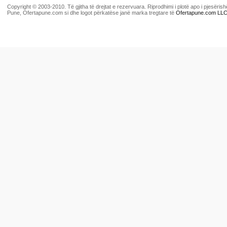
Copyright © 2003-2010. Të gjitha të drejtat e rezervuara. Riprodhimi i plotë apo i pjesër
Pune, Ofertapune.com si dhe logot përkatëse janë marka tregtare të
Ofertapune.com LL