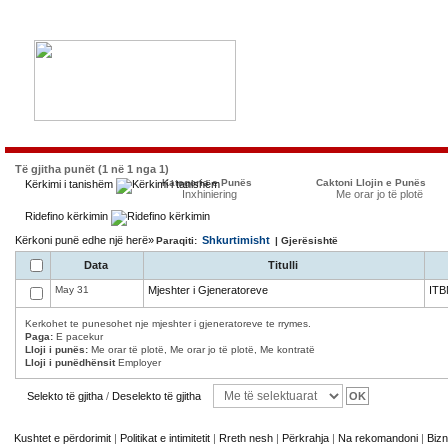
Të gjitha punët (1 në 1 nga 1)
Kategoria e Punës
Caktoni Llojin e Punës
Kërkimi i tanishëm
Inxhiniering
Me orar jo të plotë
Ridefino kërkimin
Kërkoni punë edhe një herë»
Shkurtimisht
Paraqiti:
| Gjerësishtë
Data
Titulli
May 31
Mjeshter i Gjeneratoreve
ITB
Kerkohet te punesohet nje mjeshter i gjeneratoreve te rrymes.
Paga:
E pacekur
Lloji i punës:
Me orar të plotë, Me orar jo të plotë, Me kontratë
Lloji i punëdhënsit
Employer
Selekto të gjitha
/
Deselekto të gjitha
Kushtet e përdorimit
|
Politikat e intimitetit
|
Rreth nesh
|
Përkrahja
|
Na rekomandoni
|
Bizn