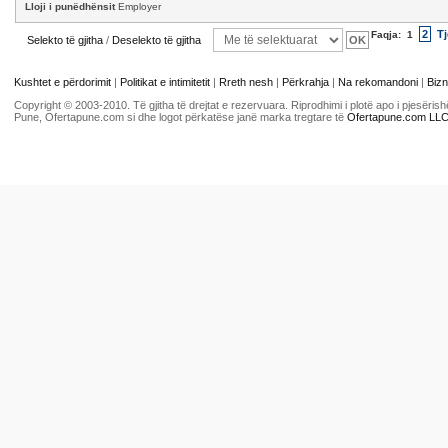
Lloji i punëdhënsit
Employer
2
Tj
Faqja:
1
Selekto të gjitha
/
Deselekto të gjitha
Kushtet e përdorimit
|
Politikat e intimitetit
|
Rreth nesh
|
Përkrahja
|
Na rekomandoni
|
Bizn
Copyright © 2003-2010. Të gjitha të drejtat e rezervuara. Riprodhimi i plotë apo i pjesër
Pune, Ofertapune.com si dhe logot përkatëse janë marka tregtare të
Ofertapune.com LL