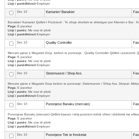
Lloji i punëdhënsit
Employer
Dec 10
Kamarier/ Banakier
Fas
Banakier/ Kamarier Qellimi I Pozicionit : Te ofroje sherbim te shkelqyer per Klientet e Bar - K
Paga:
E pacekur
Lloji i punës:
Me orar të plotë
Lloji i punëdhënsit
Employer
Dec 10
Quality Controller
Fas
Mercato pjese e Megatek Grup, kerkon te punesoje : Quality Controller Qëllimi i pozicionit: Qula
Paga:
E pacekur
Lloji i punës:
Me orar të plotë
Lloji i punëdhënsit
Employer
Dec 10
Sistemues/e / Shop Ass.
Fas
Mercato pjese e Megatek Grup kerkon te punesoje: Sistemues/e / SHop Ass. Detyrat: Mirëpret
Paga:
E pacekur
Lloji i punës:
Me orar të plotë
Lloji i punëdhënsit
Employer
Dec 10
Punonjese Banaku (mercato)
Fas
Punonjese Banaku (mercato) Qëllimi kryesor i këtij pozicioni është ofrimi i shërbimit me efika
Paga:
E pacekur
Lloji i punës:
Me orar të plotë
Lloji i punëdhënsit
Employer
Dec 10
Punonjese Tek te fresketat
Fas