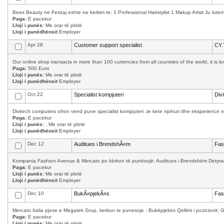
Bees Beauty ne Ferizaj eshte ne kerkim te: 1 Professional Hairstylist 1 Makup Artist Ju lutemi
Paga:
E pacekur
Lloji i punës:
Me orar të plotë
Lloji i punëdhënsit
Employer
Apr 28
Customer support specialist
CY.
Our online shop transacts in more than 100 currencies from all countries of the world, it is 
Paga:
500 Euro
Lloji i punës:
Me orar të plotë
Lloji i punëdhënsit
Employer
Oct 22
Specialist kompjuteri
Div
Divitech computers ofron vend pune specialist kompjuteri ,te kete njohuri dhe eksperience n
Paga:
E pacekur
Lloji i punës:
, Me orar të plotë
Lloji i punëdhënsit
Employer
Dec 12
Auditues i BrendshÃ«m
Fas
Kompania Fashion Avenue & Mercato po kërkon të punësojë: Auditues i Brendshëm Detyrat 
Paga:
E pacekur
Lloji i punës:
Me orar të plotë
Lloji i punëdhënsit
Employer
Dec 10
BukÃ«pjekÃ«s
Fas
Mercato Italia pjese e Megatek Grup, kerkon te punesoje : Bukëpjekës Qellimi i pozicionit: Ga
Paga:
E pacekur
Lloji i punës:
Me orar të plotë