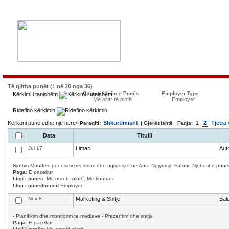
Të gjitha punët (1 në 20 nga 36)
Caktoni Llojin e Punës
Employer Type
Kërkimi i tanishëm
Me orar të plotë
Employer
Ridefino kërkimin
Kërkoni punë edhe një herë»
Shkurtimisht
2
Tjetra 
Paraqiti:
| Gjerësishtë Faqja:
1
Data
Titulli
Jul 17
Limari
Aut
Njoftim Mundësi punësimi për limari dhe ngjyrosje, në Auto Ngjyrosje Fatoni. Njohurit e punës
Paga:
E pacekur
Lloji i punës:
Me orar të plotë, Me kontratë
Lloji i punëdhënsit
Employer
Nov 8
Marketing & Shitje
Bal
- Planifikim dhe monitorim te mediave - Prezentim dhe shitje
Paga:
E pacekur