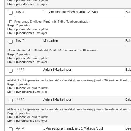
Lloji i punës:
Me orar të plotë
Lloji i punëdhënsit
Employer
Nov 8
IT - Zhvillim dhe MirÃ«mbajtje tÃ« Web
Bal
- IT - Programer, Zhvillues; Punët në IT dhe Telekomunikacion
Paga:
E pacekur
Lloji i punës:
Me orar të plotë
Lloji i punëdhënsit
Employer
Nov 7
Menaxhim
Bal
- Menaxhmenti dhe Ekzekutivi, Punët Menaxhuese dhe Ekzekutive.
Paga:
E pacekur
Lloji i punës:
Me orar të plotë
Lloji i punëdhënsit
Employer
Jul 10
Agjent i Marketingut
Bal
-Aftësi të shkëlqyera komunikative. -Aftesi te shkelqyera te kompjuterit • Të ketë vetëbesim, 
Paga:
E pacekur
Lloji i punës:
Me orar të plotë
Lloji i punëdhënsit
Employer
Jul 10
Agjent i Marketingut
Bal
-Aftësi të shkëlqyera komunikative. -Aftesi te shkelqyera te kompjuterit • Të ketë vetëbesim, 
Paga:
E pacekur
Lloji i punës:
Me orar të plotë
Lloji i punëdhënsit
Employer
Apr 28
1 Professional Hairstylist / 1 Makeup Artist
Bee