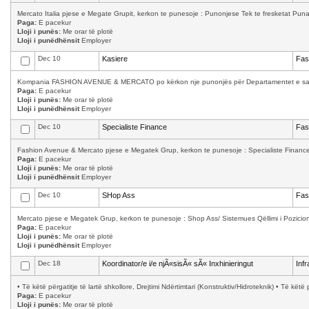
Mercato Italia pjese e Megate Grupit, kerkon te punesoje : Punonjese Tek te fresketat Puna 
Paga:
E pacekur
Lloji i punës:
Me orar të plotë
Lloji i punëdhënsit
Employer
Dec 10
Kasiere
Fas
Kompania FASHION AVENUE & MERCATO po kërkon nje punonjës për Departamentet e saj: Kas
Paga:
E pacekur
Lloji i punës:
Me orar të plotë
Lloji i punëdhënsit
Employer
Dec 10
Specialiste Finance
Fas
Fashion Avenue & Mercato pjese e Megatek Grup, kerkon te punesoje : Specialiste Finance K
Paga:
E pacekur
Lloji i punës:
Me orar të plotë
Lloji i punëdhënsit
Employer
Dec 10
SHop Ass
Fas
Mercato pjese e Megatek Grup, kerkon te punesoje : Shop Ass/ Sistemues Qëllimi i Pozicioni
Paga:
E pacekur
Lloji i punës:
Me orar të plotë
Lloji i punëdhënsit
Employer
Dec 18
Koordinator/e i/e njÃ«sisÃ« sÃ« Inxhinieringut
Infr
• Të këtë përgatitje të lartë shkollore, Drejtimi Ndërtimtari (Konstruktiv/Hidroteknik) • Të k
Paga:
E pacekur
Lloji i punës:
Me orar të plotë