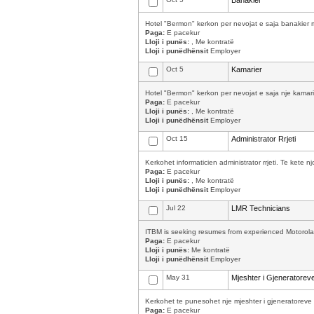
Banakier
Hotel "Bermon" kerkon per nevojat e saja banakier me
Paga:
E pacekur
Lloji i punës:
, Me kontratë
Lloji i punëdhënsit
Employer
Oct 5
Kamarier
Hotel "Bermon" kerkon per nevojat e saja nje kamarie
Paga:
E pacekur
Lloji i punës:
, Me kontratë
Lloji i punëdhënsit
Employer
Oct 15
Administrator Rrjeti
Kerkohet informaticien administrator rrjeti. Te kete
Paga:
E pacekur
Lloji i punës:
, Me kontratë
Lloji i punëdhënsit
Employer
Jul 22
LMR Technicians
ITBM is seeking resumes from experienced Motorola L
Paga:
E pacekur
Lloji i punës:
Me kontratë
Lloji i punëdhënsit
Employer
May 31
Mjeshter i Gjeneratorev
Kerkohet te punesohet nje mjeshter i gjeneratoreve 
Paga:
E pacekur