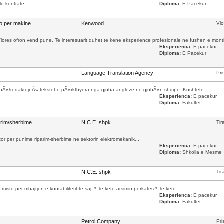
Me kontratë
Diploma:
E Pacekur
io per makine
Kenwood
Vlo
es ofron vend pune. Te interesuarit duhet te kene eksperience profesionale ne fushen e montim
Eksperienca:
E pacekur
Diploma:
E Pacekur
Language Translation Agency
Pri
Ã«/redaktojnÃ« tekstet e pÃ«rkthyera nga gjuha angleze ne gjuhÃ«n shqipe. Kushtete...
Eksperienca:
E pacekur
Diploma:
Fakultet
arim/sherbime
N.C.E. shpk
Tir
or per punime riparim-sherbime ne sektorin elektromekanik...
Eksperienca:
E pacekur
Diploma:
Shkolla e Mesme
N.C.E. shpk
Tir
te per mbajtjen e kontabilitetit te saj. * Te kete arsimin perkates * Te kete...
Eksperienca:
E pacekur
Diploma:
Fakultet
Petrol Company
Pri