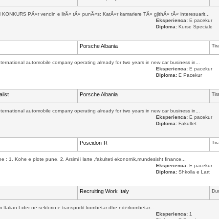
l KONKURS PÃ«r vendin e lirÃ« tÃ« punÃ«s: KatÃ«r kamariere TÃ« gjithÃ« tÃ« interesuarit...
Eksperienca:
E pacekur
Diploma:
Kurse Speciale
Porsche Albania
Tir
international automobile company operating already for two years in new car business in...
Eksperienca:
E pacekur
Diploma:
E Pacekur
list
Porsche Albania
Tir
international automobile company operating already for two years in new car business in...
Eksperienca:
E pacekur
Diploma:
Fakultet
Poseidon-R
Tir
ane : 1. Kohe e plote pune. 2. Arsimi i larte ,fakulteti ekonomik,mundesisht finance...
Eksperienca:
E pacekur
Diploma:
Shkolla e Lart
Recruiting Work Italy
Dur
m Italian Lider në sektorin e transportit kombëtar dhe ndërkombëtar...
Eksperienca:
1