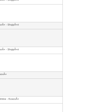
anÃ« - ShqipÃ«ri
anÃ« - ShqipÃ«ri
sovÃ«
shtine - KosovÃ«