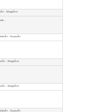
rÃ« - ShqipÃ«ri
it...
shtinÃ« - KosovÃ«
anÃ« - ShqipÃ«ri
anÃ« - ShqipÃ«ri
shtinÃ« - KosovÃ«