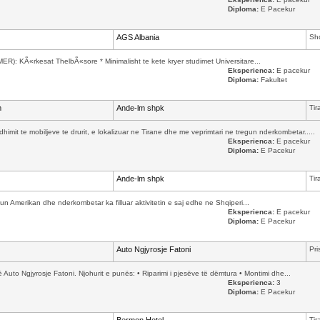
Diploma:
E Pacekur
AGS Albania
Shq
: KÃ«rkesat ThelbÃ«sore * Minimalisht te kete kryer studimet Universitare...
Eksperienca:
E pacekur
Diploma:
Fakultet
m
Ande-lm shpk
Tir
mit te mobiljeve te drurit, e lokalizuar ne Tirane dhe me veprimtari ne tregun nderkombetar.....
Eksperienca:
E pacekur
Diploma:
E Pacekur
Ande-lm shpk
Tir
n Amerikan dhe nderkombetar ka filluar aktivitetin e saj edhe ne Shqiperi...
Eksperienca:
E pacekur
Diploma:
E Pacekur
Auto Ngjyrosje Fatoni
Pri
 Auto Ngjyrosje Fatoni. Njohurit e punës: • Riparimi i pjesëve të dëmtura • Montimi dhe...
Eksperienca:
3
Diploma:
E Pacekur
Tir