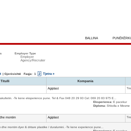
BALLINA
PUNËKËRK
ës
Employer Type
Employer
Agency/Recruiter
t
2
Tjetra »
| Gjerësishtë Faqja:
1
Titulli
Kompania
Agiplast
Tir
kultetin. -Te kene eksperience pune. Tel & Fax 048 20 29 93 Cel: 069 20 83 975 E...
Eksperienca:
E pacekur
Diploma:
Shkolla e Mesme
 dhe montim
Agiplast
Tir
 dhe montim dyer & dritare plastike / duralumini. -Te kene experience pune...
Eksperienca:
E pacekur