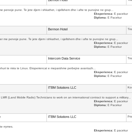
Bermon Hotel
 pervoje pune. Te jete djem i shkathet, i sjellshem dhe i afte te punojne ne grup...
Eksperienca:
E pacekur
Diploma:
E Pacekur
Bermon Hotel
Tir
r me pervoje pune. Te jete djem i shkathet, i sjellshem dhe i afte te punojne ne grup...
Eksperienca:
E pacekur
Diploma:
E Pacekur
Intercom Data Service
Tir
 njohuri te mira te Linux. Eksperiencat e meparshme perbejne avantazh...
Eksperienca:
E pacekur
Diploma:
E Pacekur
ITBM Solutions LLC
Ko
MR (Land Mobile Radio) Technicians to work on an international contract to support a military...
Eksperienca:
E pacekur
Diploma:
E Pacekur
e
ITBM Solutions LLC
Pri
te rrymes.
Eksperienca:
E pacekur