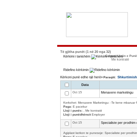
Të gjitha punët (1 në 20 nga 32)
Caktoni Llojin e Pun
Kërkimi i tanishëm
Me kontratë
Ridefino kërkimin
Kërkoni punë edhe një herë»
Shkurtimish
Paraqiti:
Data
Oct 15
Menaxere marketingu
Kerkohet: Menaxere Marketingu: -Te kene mbaruar fa
Paga:
E pacekur
Lloji i punës:
, Me kontratë
Lloji i punëdhënsit
Employer
Oct 15
Specialiste per prodhim
Agiplast kerkon te punesoje: Specialiste per prodhim
Paga:
E pacekur