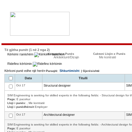
Të gjitha punët (1 në 2 nga 2)
Kategoria e Punës
Caktoni Llojin e Punës
Kërkimi i tanishëm
Arkitekturë/Dizajn
Me kontratë
Ridefino kërkimin
Kërkoni punë edhe një herë»
Shkurtimisht
Paraqiti:
| Gjerësishtë
Data
Titulli
Oct 17
Structural designer
SIM
SIM Engineering is seeking for skilled experts in the following fields: - Structural design for 
Paga:
E pacekur
Lloji i punës:
, Me kontratë
Lloji i punëdhënsit
Employer
Oct 17
Architectural designer
SIM
SIM Engineering is seeking for skilled experts in the following fields: - Architectural design f
Paga:
E pacekur