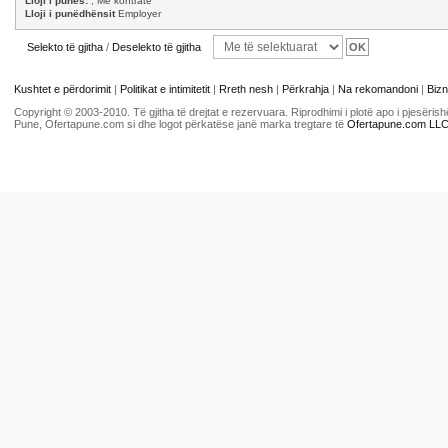
Lloji i punës:
, Me kontratë
Lloji i punëdhënsit
Employer
Selekto të gjitha
/
Deselekto të gjitha
Kushtet e përdorimit
|
Politikat e intimitetit
|
Rreth nesh
|
Përkrahja
|
Na rekomandoni
|
Bizn
Copyright © 2003-2010. Të gjitha të drejtat e rezervuara. Riprodhimi i plotë apo i pjesër
Pune, Ofertapune.com si dhe logot përkatëse janë marka tregtare të
Ofertapune.com LL