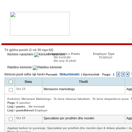
Të gjitha punët (1 në 20 nga 62)
Caktoni Llojin e Punës
Employer Type
Kërkimi i tanishëm
Me kontratë
Employer
Me orar të plotë
Ridefino kërkimin
Kërkoni punë edhe një herë»
Shkurtimisht
2
3
4
Paraqiti:
| Gjerësishtë Faqja:
1
Data
Titulli
Oct 15
Menaxere marketingu
Agip
Kerkohet: Menaxere Marketingu: -Te kene mbaruar fakultetin. -Te kene eksperience pune. T
Paga:
E pacekur
Lloji i punës:
, Me kontratë
Lloji i punëdhënsit
Employer
Oct 15
Specialiste per prodhim dhe montim
Agip
Agiplast kerkon te punesoje: Specialiste per prodhim dhe montim dyer & dritare plastike / d
Paga:
E pacekur