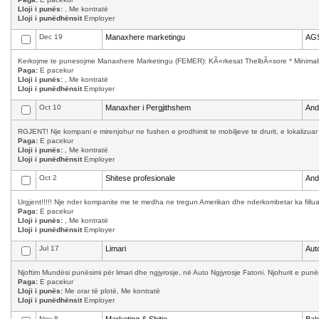
Lloji i punës:
, Me kontratë
Lloji i punëdhënsit
Employer
Dec 19
Manaxhere marketingu
AGS
Kerkojme te punesojme Manaxhere Marketingu (FEMER): KÃ«rkesat ThelbÃ«sore * Minimalisht
Paga:
E pacekur
Lloji i punës:
, Me kontratë
Lloji i punëdhënsit
Employer
Oct 10
Manaxher i Pergjithshem
And
RGJENT! Nje kompani e mirenjohur ne fushen e prodhimit te mobiljeve te drurit, e lokalizuar
Paga:
E pacekur
Lloji i punës:
, Me kontratë
Lloji i punëdhënsit
Employer
Oct 2
Shitese profesionale
And
Urgjent!!!!! Nje nder kompanite me te medha ne tregun Amerikan dhe nderkombetar ka filluar 
Paga:
E pacekur
Lloji i punës:
, Me kontratë
Lloji i punëdhënsit
Employer
Jul 17
Limari
Aut
Njoftim Mundësi punësimi për limari dhe ngjyrosje, në Auto Ngjyrosje Fatoni. Njohurit e punës
Paga:
E pacekur
Lloji i punës:
Me orar të plotë, Me kontratë
Lloji i punëdhënsit
Employer
Nov 8