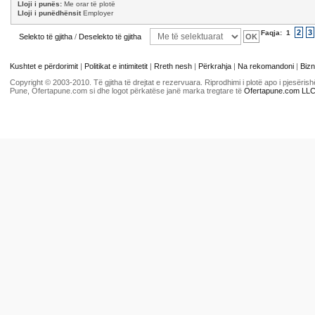
Lloji i punës:
Me orar të plotë
Lloji i punëdhënsit
Employer
2
3
Faqja:
1
Selekto të gjitha
/
Deselekto të gjitha
Kushtet e përdorimit
|
Politikat e intimitetit
|
Rreth nesh
|
Përkrahja
|
Na rekomandoni
|
Bizn
Copyright © 2003-2010. Të gjitha të drejtat e rezervuara. Riprodhimi i plotë apo i pjesër
Pune, Ofertapune.com si dhe logot përkatëse janë marka tregtare të
Ofertapune.com LL