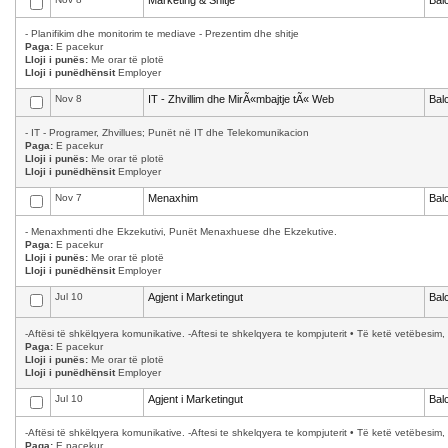
Marketing & Shitje
Bal
- Planifikim dhe monitorim te mediave - Prezentim dhe shitje
Paga:
E pacekur
Lloji i punës:
Me orar të plotë
Lloji i punëdhënsit
Employer
Nov 8
IT - Zhvillim dhe MirÃ«mbajtje tÃ« Web
Bal
- IT - Programer, Zhvillues; Punët në IT dhe Telekomunikacion
Paga:
E pacekur
Lloji i punës:
Me orar të plotë
Lloji i punëdhënsit
Employer
Nov 7
Menaxhim
Bal
- Menaxhmenti dhe Ekzekutivi, Punët Menaxhuese dhe Ekzekutive.
Paga:
E pacekur
Lloji i punës:
Me orar të plotë
Lloji i punëdhënsit
Employer
Jul 10
Agjent i Marketingut
Bal
-Aftësi të shkëlqyera komunikative. -Aftesi te shkelqyera te kompjuterit • Të ketë vetëbesim, 
Paga:
E pacekur
Lloji i punës:
Me orar të plotë
Lloji i punëdhënsit
Employer
Jul 10
Agjent i Marketingut
Bal
-Aftësi të shkëlqyera komunikative. -Aftesi te shkelqyera te kompjuterit • Të ketë vetëbesim, 
Paga:
E pacekur