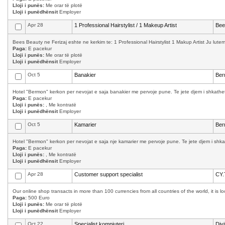
Lloji i punës:
Me orar të plotë
Lloji i punëdhënsit
Employer
Apr 28
1 Professional Hairstylist / 1 Makeup Artist
Bee
Bees Beauty ne Ferizaj eshte ne kerkim te: 1 Professional Hairstylist 1 Makup Artist Ju lutemi
Paga:
E pacekur
Lloji i punës:
Me orar të plotë
Lloji i punëdhënsit
Employer
Oct 5
Banakier
Ber
Hotel "Bermon" kerkon per nevojat e saja banakier me pervoje pune. Te jete djem i shkathet,
Paga:
E pacekur
Lloji i punës:
, Me kontratë
Lloji i punëdhënsit
Employer
Oct 5
Kamarier
Ber
Hotel "Bermon" kerkon per nevojat e saja nje kamarier me pervoje pune. Te jete djem i shkath
Paga:
E pacekur
Lloji i punës:
, Me kontratë
Lloji i punëdhënsit
Employer
Apr 28
Customer support specialist
CY.
Our online shop transacts in more than 100 currencies from all countries of the world, it is 
Paga:
500 Euro
Lloji i punës:
Me orar të plotë
Lloji i punëdhënsit
Employer
Oct 22
Specialist kompjuteri
Div