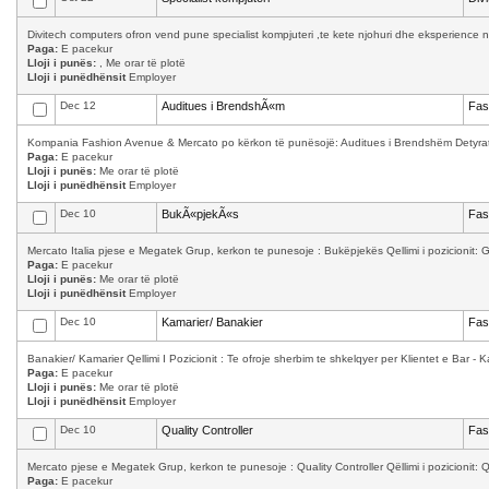
Divitech computers ofron vend pune specialist kompjuteri ,te kete njohuri dhe eksperience n
Paga:
E pacekur
Lloji i punës:
, Me orar të plotë
Lloji i punëdhënsit
Employer
Dec 12
Auditues i BrendshÃ«m
Fas
Kompania Fashion Avenue & Mercato po kërkon të punësojë: Auditues i Brendshëm Detyrat 
Paga:
E pacekur
Lloji i punës:
Me orar të plotë
Lloji i punëdhënsit
Employer
Dec 10
BukÃ«pjekÃ«s
Fas
Mercato Italia pjese e Megatek Grup, kerkon te punesoje : Bukëpjekës Qellimi i pozicionit: Ga
Paga:
E pacekur
Lloji i punës:
Me orar të plotë
Lloji i punëdhënsit
Employer
Dec 10
Kamarier/ Banakier
Fas
Banakier/ Kamarier Qellimi I Pozicionit : Te ofroje sherbim te shkelqyer per Klientet e Bar - K
Paga:
E pacekur
Lloji i punës:
Me orar të plotë
Lloji i punëdhënsit
Employer
Dec 10
Quality Controller
Fas
Mercato pjese e Megatek Grup, kerkon te punesoje : Quality Controller Qëllimi i pozicionit: Qula
Paga:
E pacekur