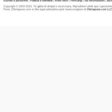
Kushtet e përdorimit
|
Politikat e intimitetit
|
Rreth nesh
|
Përkrahja
|
Na rekomandoni
|
Bizn
Copyright © 2003-2010. Të gjitha të drejtat e rezervuara. Riprodhimi i plotë apo i pjesër
Pune, Ofertapune.com si dhe logot përkatëse janë marka tregtare të
Ofertapune.com LL