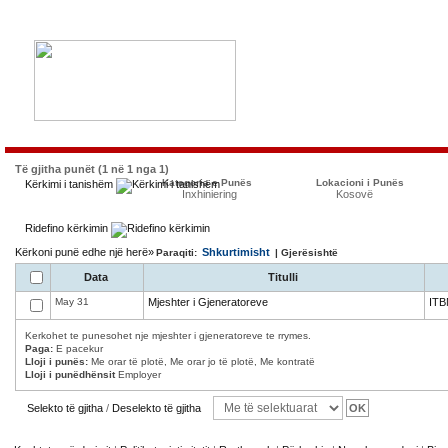
Të gjitha punët (1 në 1 nga 1)
Kategoria e Punës
Lokacioni i Punës
Kërkimi i tanishëm
Inxhiniering
Kosovë
Ridefino kërkimin
Kërkoni punë edhe një herë»
Shkurtimisht
Paraqiti:
| Gjerësishtë
Data
Titulli
May 31
Mjeshter i Gjeneratoreve
ITB
Kerkohet te punesohet nje mjeshter i gjeneratoreve te rrymes.
Paga:
E pacekur
Lloji i punës:
Me orar të plotë, Me orar jo të plotë, Me kontratë
Lloji i punëdhënsit
Employer
Selekto të gjitha
/
Deselekto të gjitha