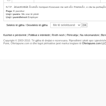
N.T.P . â€œUKABâ€ Ã«shtÃ« kompani Kosovare me seli nÃ« PrishtinÃ«, e cila ka perfaqÃ«s
Paga:
E pacekur
Lloji i punës:
Me orar të plotë
Lloji i punëdhënsit
Employer
Selekto të gjitha
/
Deselekto të gjitha
Kushtet e përdorimit
|
Politikat e intimitetit
|
Rreth nesh
|
Përkrahja
|
Na rekomandoni
|
Bizn
Copyright © 2003-2010. Të gjitha të drejtat e rezervuara. Riprodhimi i plotë apo i pjesër
Pune, Ofertapune.com si dhe logot përkatëse janë marka tregtare të
Ofertapune.com LL