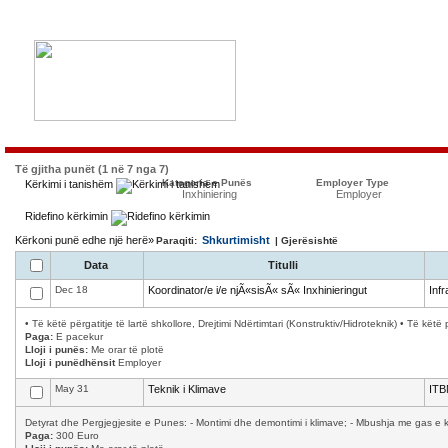
Të gjitha punët (1 në 7 nga 7)
Kategoria e Punës
Employer Type
Kërkimi i tanishëm
Inxhiniering
Employer
Ridefino kërkimin
Kërkoni punë edhe një herë»
Shkurtimisht
Paraqiti:
| Gjerësishtë
Data
Titulli
Dec 18
Koordinator/e i/e njÃ«sisÃ« sÃ« Inxhinieringut
Infr
• Të këtë përgatitje të lartë shkollore, Drejtimi Ndërtimtari (Konstruktiv/Hidroteknik) • Të k
Paga:
E pacekur
Lloji i punës:
Me orar të plotë
Lloji i punëdhënsit
Employer
May 31
Teknik i Klimave
ITB
Detyrat dhe Pergjegjesite e Punes: - Montimi dhe demontimi i klimave; - Mbushja me gas e kl
Paga:
300 Euro