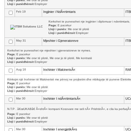
Lloji i punës:
Me orar të plotë
Lloji i punëdhënsit
Employer
Feb 19
Ingjinier i NdÃ«rtimtaris
ITB
Kerkohet te punesohet nje ingjinier i diplomuar i ndertimtaris.
Paga:
E pacekur
Lloji i punës:
Me orar të plotë
Lloji i punëdhënsit
Employer
May 31
Mjeshter i Gjeneratoreve
ITB
Kerkohet te punesohet nje mjeshter i gjeneratoreve te rrymes.
Paga:
E pacekur
Lloji i punës:
Me orar të plotë, Me orar jo të plotë, Me kontratë
Lloji i punëdhënsit
Employer
Aug 16
Inxhinier i MakinerisÃ«
RAF
Kërkojm një Inxhinier të Makinerisë me përvoj ne projketim dhe mbikqyrje të puneve Elektrik
Paga:
E pacekur
Lloji i punës:
Me orar të plotë
Lloji i punëdhënsit
Employer
Mar 30
Inxhinier I ndÃ«rtimtarisÃ«
UC
N.T.P . â€œUKABâ€ Ã«shtÃ« kompani Kosovare me seli nÃ« PrishtinÃ«, e cila ka perfaqÃ«s
Paga:
E pacekur
Lloji i punës:
Me orar të plotë
Lloji i punëdhënsit
Employer
Mar 30
Inxhinier I energjetikÃ«s
UC