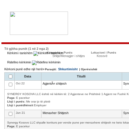
Të gjitha punët (1 në 2 nga 2)
Kategoria e Punës
Lokacioni i Punës
Kërkimi i tanishëm
Shitje/Menagjer i shitjes
Kosovë
Ridefino kërkimin
Kërkoni punë edhe një herë»
Shkurtimisht
Paraqiti:
| Gjerësishtë
Data
Titulli
Oct 22
AgjentÃ« shitjesh
Syn
SYNERGY KOSOVA LLC është në kërkim të: 2 Agjenteve ne Prishtinë 1 Agjent ne Fushë Kosov
Paga:
E pacekur
Lloji i punës:
Me orar jo të plotë
Lloji i punëdhënsit
Employer
Jun 21
Menaxher Shitjesh
Syn
Synergy Kosovo LLC shpalle konkurs per vende pune per menaxhere shitjesh ne keto lokacion
Paga:
E pacekur