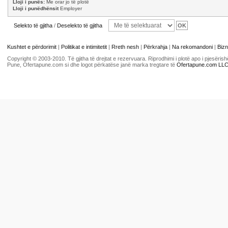
Lloji i punës:
Me orar jo të plotë
Lloji i punëdhënsit
Employer
Selekto të gjitha
/
Deselekto të gjitha
Kushtet e përdorimit
|
Politikat e intimitetit
|
Rreth nesh
|
Përkrahja
|
Na rekomandoni
|
Bizn
Copyright © 2003-2010. Të gjitha të drejtat e rezervuara. Riprodhimi i plotë apo i pjesër
Pune, Ofertapune.com si dhe logot përkatëse janë marka tregtare të
Ofertapune.com LL