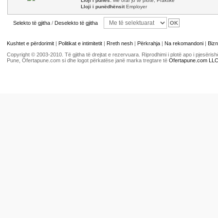
Lloji i punës:
Me orar jo të plotë, Praktikë
Lloji i punëdhënsit
Employer
Selekto të gjitha
/
Deselekto të gjitha
Kushtet e përdorimit
|
Politikat e intimitetit
|
Rreth nesh
|
Përkrahja
|
Na rekomandoni
|
Bizn
Copyright © 2003-2010. Të gjitha të drejtat e rezervuara. Riprodhimi i plotë apo i pjesër
Pune, Ofertapune.com si dhe logot përkatëse janë marka tregtare të
Ofertapune.com LL