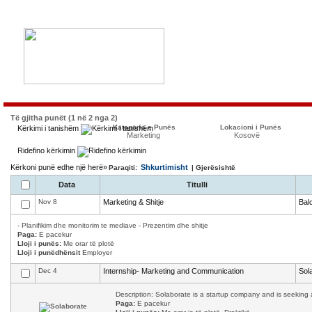
Të gjitha punët (1 në 2 nga 2)
Kategoria e Punës
Lokacioni i Punës
Kërkimi i tanishëm
Marketing
Kosovë
Ridefino kërkimin
Kërkoni punë edhe një herë»
Shkurtimisht
Paraqiti:
| Gjerësishtë
Data
Titulli
Nov 8
Marketing & Shitje
Bal
- Planifikim dhe monitorim te mediave - Prezentim dhe shitje
Paga:
E pacekur
Lloji i punës:
Me orar të plotë
Lloji i punëdhënsit
Employer
Dec 4
Internship- Marketing and Communication
Sol
Description: Solaborate is a startup company and is seeking a
Paga:
E pacekur