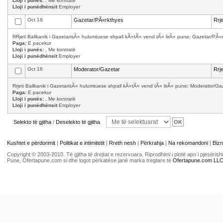
Lloji i punës:
, Me kontratë
Lloji i punëdhënsit
Employer
Oct 16
Gazetar/PÃ«rkthyes
Rrj
RRjeti Ballkanik i GazetarisÃ« hulumtuese shpall kÃ«tÃ« vend tÃ« lirÃ« pune: Gazetar/PÃ«
Paga:
E pacekur
Lloji i punës:
, Me kontratë
Lloji i punëdhënsit
Employer
Oct 16
Moderator/Gazetar
Rrj
Rrjeti Ballkanik i GazetarisÃ« hulumtuese shpall kÃ«tÃ« vend tÃ« lirÃ« pune: Moderator/G
Paga:
E pacekur
Lloji i punës:
, Me kontratë
Lloji i punëdhënsit
Employer
Selekto të gjitha
/
Deselekto të gjitha
Kushtet e përdorimit
|
Politikat e intimitetit
|
Rreth nesh
|
Përkrahja
|
Na rekomandoni
|
Bizn
Copyright © 2003-2010. Të gjitha të drejtat e rezervuara. Riprodhimi i plotë apo i pjesër
Pune, Ofertapune.com si dhe logot përkatëse janë marka tregtare të
Ofertapune.com LL