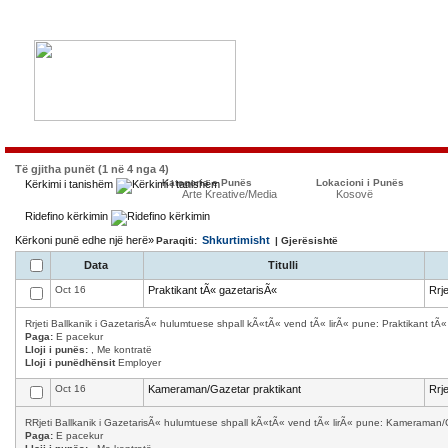
Të gjitha punët (1 në 4 nga 4)
Kategoria e Punës
Lokacioni i Punës
Kërkimi i tanishëm
Arte Kreative/Media
Kosovë
Ridefino kërkimin
Kërkoni punë edhe një herë»
Shkurtimisht
Paraqiti:
| Gjerësishtë
Data
Titulli
Oct 16
Praktikant tÃ« gazetarisÃ«
Rrj
Rrjeti Ballkanik i GazetarisÃ« hulumtuese shpall kÃ«tÃ« vend tÃ« lirÃ« pune: Praktikant tÃ
Paga:
E pacekur
Lloji i punës:
, Me kontratë
Lloji i punëdhënsit
Employer
Oct 16
Kameraman/Gazetar praktikant
Rrj
RRjeti Ballkanik i GazetarisÃ« hulumtuese shpall kÃ«tÃ« vend tÃ« lirÃ« pune: Kameraman/
Paga:
E pacekur