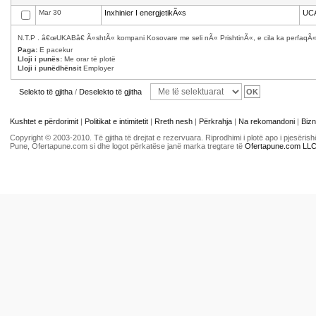
Mar 30
Inxhinier I energjetikÃ«s
UC
N.T.P . â€œUKABâ€ Ã«shtÃ« kompani Kosovare me seli nÃ« PrishtinÃ«, e cila ka perfaqÃ«s
Paga:
E pacekur
Lloji i punës:
Me orar të plotë
Lloji i punëdhënsit
Employer
Selekto të gjitha
/
Deselekto të gjitha
Kushtet e përdorimit
|
Politikat e intimitetit
|
Rreth nesh
|
Përkrahja
|
Na rekomandoni
|
Bizn
Copyright © 2003-2010. Të gjitha të drejtat e rezervuara. Riprodhimi i plotë apo i pjesër
Pune, Ofertapune.com si dhe logot përkatëse janë marka tregtare të
Ofertapune.com LL