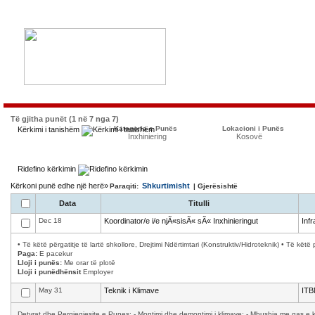
Të gjitha punët (1 në 7 nga 7)
Kategoria e Punës
Lokacioni i Punës
Kërkimi i tanishëm
Inxhiniering
Kosovë
Ridefino kërkimin
Kërkoni punë edhe një herë»
Shkurtimisht
Paraqiti:
| Gjerësishtë
Data
Titulli
Dec 18
Koordinator/e i/e njÃ«sisÃ« sÃ« Inxhinieringut
Infr
• Të këtë përgatitje të lartë shkollore, Drejtimi Ndërtimtari (Konstruktiv/Hidroteknik) • Të k
Paga:
E pacekur
Lloji i punës:
Me orar të plotë
Lloji i punëdhënsit
Employer
May 31
Teknik i Klimave
ITB
Detyrat dhe Pergjegjesite e Punes: - Montimi dhe demontimi i klimave; - Mbushja me gas e kl