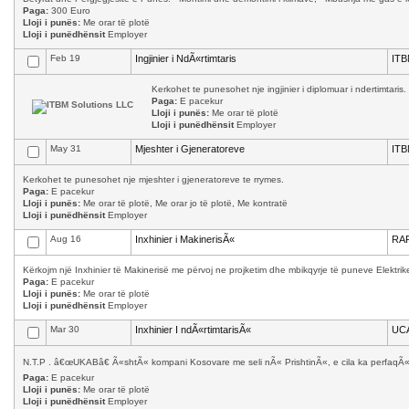
Paga:
300 Euro
Lloji i punës:
Me orar të plotë
Lloji i punëdhënsit
Employer
Feb 19
Ingjinier i NdÃ«rtimtaris
ITB
Kerkohet te punesohet nje ingjinier i diplomuar i ndertimtaris.
Paga:
E pacekur
Lloji i punës:
Me orar të plotë
Lloji i punëdhënsit
Employer
May 31
Mjeshter i Gjeneratoreve
ITB
Kerkohet te punesohet nje mjeshter i gjeneratoreve te rrymes.
Paga:
E pacekur
Lloji i punës:
Me orar të plotë, Me orar jo të plotë, Me kontratë
Lloji i punëdhënsit
Employer
Aug 16
Inxhinier i MakinerisÃ«
RAF
Kërkojm një Inxhinier të Makinerisë me përvoj ne projketim dhe mbikqyrje të puneve Elektrik
Paga:
E pacekur
Lloji i punës:
Me orar të plotë
Lloji i punëdhënsit
Employer
Mar 30
Inxhinier I ndÃ«rtimtarisÃ«
UC
N.T.P . â€œUKABâ€ Ã«shtÃ« kompani Kosovare me seli nÃ« PrishtinÃ«, e cila ka perfaqÃ«s
Paga:
E pacekur
Lloji i punës:
Me orar të plotë
Lloji i punëdhënsit
Employer