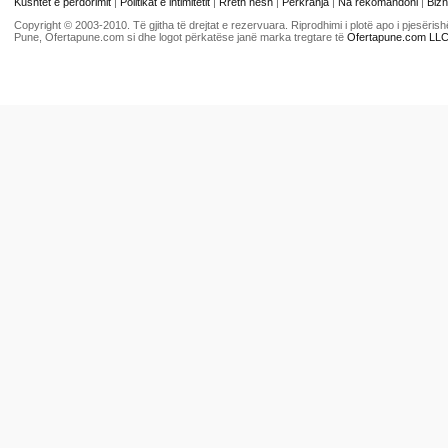
Kushtet e përdorimit
|
Politikat e intimitetit
|
Rreth nesh
|
Përkrahja
|
Na rekomandoni
|
Bizn
Copyright © 2003-2010. Të gjitha të drejtat e rezervuara. Riprodhimi i plotë apo i pjesër
Pune, Ofertapune.com si dhe logot përkatëse janë marka tregtare të
Ofertapune.com LL