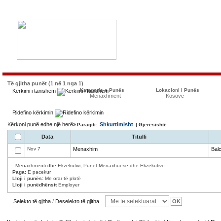
Të gjitha punët (1 në 1 nga 1)
Kategoria e Punës
Lokacioni i Punës
Kërkimi i tanishëm
Menaxhment
Kosovë
Ridefino kërkimin
Kërkoni punë edhe një herë»
Shkurtimisht
Paraqiti:
| Gjerësishtë
Data
Titulli
Nov 7
Menaxhim
Bal
- Menaxhmenti dhe Ekzekutivi, Punët Menaxhuese dhe Ekzekutive.
Paga:
E pacekur
Lloji i punës:
Me orar të plotë
Lloji i punëdhënsit
Employer
Selekto të gjitha
/
Deselekto të gjitha