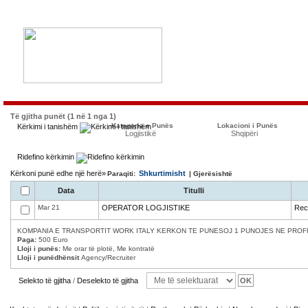
Të gjitha punët (1 në 1 nga 1)
Kategoria e Punës
Lokacioni i Punës
Kërkimi i tanishëm
Logjistikë
Shqipëri
Ridefino kërkimin
Kërkoni punë edhe një herë»
Shkurtimisht
Paraqiti:
| Gjerësishtë
Data
Titulli
Mar 21
OPERATOR LOGJISTIKE
Recr
KOMPANIA E TRANSPORTIT WORK ITALY KERKON TE PUNESOJ 1 PUNOJES NE PROFILI
Paga:
500 Euro
Lloji i punës:
Me orar të plotë, Me kontratë
Lloji i punëdhënsit
Agency/Recruiter
Selekto të gjitha
/
Deselekto të gjitha