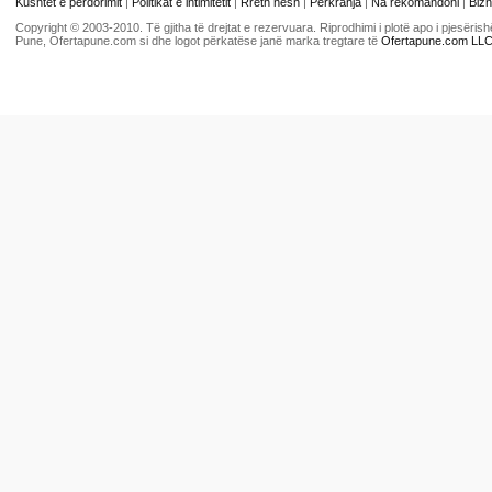
Kushtet e përdorimit
|
Politikat e intimitetit
|
Rreth nesh
|
Përkrahja
|
Na rekomandoni
|
Bizn
Copyright © 2003-2010. Të gjitha të drejtat e rezervuara. Riprodhimi i plotë apo i pjesër
Pune, Ofertapune.com si dhe logot përkatëse janë marka tregtare të
Ofertapune.com LL