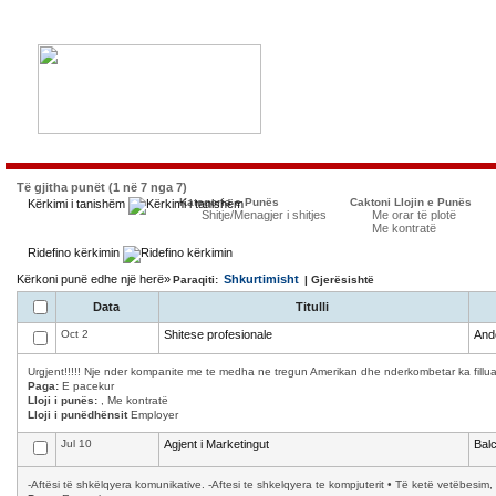
Të gjitha punët (1 në 7 nga 7)
Kategoria e Punës
Caktoni Llojin e Punës
Kërkimi i tanishëm
Shitje/Menagjer i shitjes
Me orar të plotë
Me kontratë
Ridefino kërkimin
Kërkoni punë edhe një herë»
Shkurtimisht
Paraqiti:
| Gjerësishtë
Data
Titulli
Oct 2
Shitese profesionale
And
Urgjent!!!!! Nje nder kompanite me te medha ne tregun Amerikan dhe nderkombetar ka filluar 
Paga:
E pacekur
Lloji i punës:
, Me kontratë
Lloji i punëdhënsit
Employer
Jul 10
Agjent i Marketingut
Bal
-Aftësi të shkëlqyera komunikative. -Aftesi te shkelqyera te kompjuterit • Të ketë vetëbesim, 