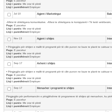
Paga:
E pacekur
Lloji i punës:
Me orar të plotë
Lloji i punëdhënsit
Employer
Jul 10
Agjent i Marketingut
Bal
-Aftësi të shkëlqyera komunikative. -Aftesi te shkelqyera te kompjuterit • Të ketë vetëbesim, 
Paga:
E pacekur
Lloji i punës:
Me orar të plotë
Lloji i punëdhënsit
Employer
Nov 13
Agjent i shitjes
Int
• Përgjegjës për shitjen e mallit të programit për të cilin punon ne baze te planit te caktuar 
Paga:
E pacekur
Lloji i punës:
Me orar të plotë
Lloji i punëdhënsit
Employer
Sep 17
Axhent i shitjes
Int
• Përgjegjës për shitjen e mallit të programit për të cilin punon ne baze te planit te caktuar 
Paga:
E pacekur
Lloji i punës:
Me orar të plotë
Lloji i punëdhënsit
Employer
Sep 17
Menaxher i programit te shitjes
Int
Përgjegjës për performancën e përgjithshme të programeve të shitjes që menaxhon, ku përfsh
Paga:
E pacekur
Lloji i punës:
Me orar të plotë
Lloji i punëdhënsit
Employer