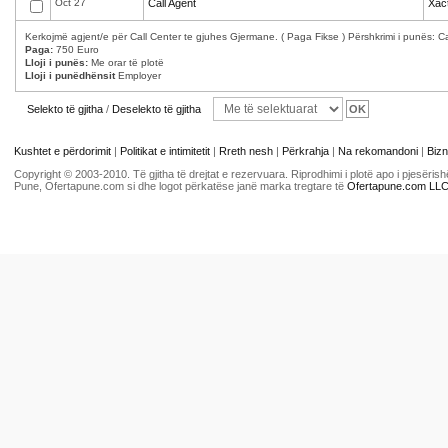
Oct 27
Call Agent
Xact
Kerkojmë agjent/e për Call Center te gjuhes Gjermane. ( Paga Fikse ) Përshkrimi i punës: Cal
Paga:
750 Euro
Lloji i punës:
Me orar të plotë
Lloji i punëdhënsit
Employer
Selekto të gjitha
/
Deselekto të gjitha
Kushtet e përdorimit
|
Politikat e intimitetit
|
Rreth nesh
|
Përkrahja
|
Na rekomandoni
|
Bizn
Copyright © 2003-2010. Të gjitha të drejtat e rezervuara. Riprodhimi i plotë apo i pjesër
Pune, Ofertapune.com si dhe logot përkatëse janë marka tregtare të
Ofertapune.com LL