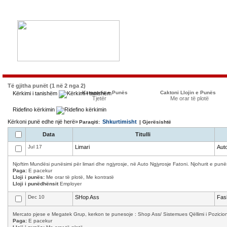
Të gjitha punët (1 në 2 nga 2)
Kategoria e Punës
Caktoni Llojin e Punës
Kërkimi i tanishëm
Tjetër
Me orar të plotë
Ridefino kërkimin
Kërkoni punë edhe një herë»
Shkurtimisht
Paraqiti:
| Gjerësishtë
Data
Titulli
Jul 17
Limari
Auto
Njoftim Mundësi punësimi për limari dhe ngjyrosje, në Auto Ngjyrosje Fatoni. Njohurit e punës
Paga:
E pacekur
Lloji i punës:
Me orar të plotë, Me kontratë
Lloji i punëdhënsit
Employer
Dec 10
SHop Ass
Fas
Mercato pjese e Megatek Grup, kerkon te punesoje : Shop Ass/ Sistemues Qëllimi i Pozicioni
Paga:
E pacekur