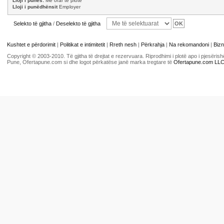
Lloji i punës:
Me orar të plotë
Lloji i punëdhënsit
Employer
Selekto të gjitha
/
Deselekto të gjitha
Kushtet e përdorimit
|
Politikat e intimitetit
|
Rreth nesh
|
Përkrahja
|
Na rekomandoni
|
Bizn
Copyright © 2003-2010. Të gjitha të drejtat e rezervuara. Riprodhimi i plotë apo i pjesër
Pune, Ofertapune.com si dhe logot përkatëse janë marka tregtare të
Ofertapune.com LL