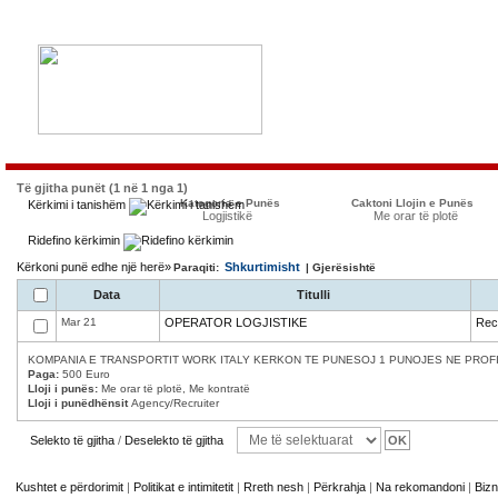
Të gjitha punët (1 në 1 nga 1)
Kategoria e Punës
Caktoni Llojin e Punës
Kërkimi i tanishëm
Logjistikë
Me orar të plotë
Ridefino kërkimin
Kërkoni punë edhe një herë»
Shkurtimisht
Paraqiti:
| Gjerësishtë
Data
Titulli
Mar 21
OPERATOR LOGJISTIKE
Recr
KOMPANIA E TRANSPORTIT WORK ITALY KERKON TE PUNESOJ 1 PUNOJES NE PROFILI
Paga:
500 Euro
Lloji i punës:
Me orar të plotë, Me kontratë
Lloji i punëdhënsit
Agency/Recruiter
Selekto të gjitha
/
Deselekto të gjitha
Kushtet e përdorimit
|
Politikat e intimitetit
|
Rreth nesh
|
Përkrahja
|
Na rekomandoni
|
Bizn