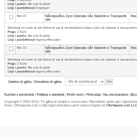
Lloji i punës:
Me orar të plotë
Lloji i punëdhënsit
Employer
Mar 21
NÃ«npunÃ«s Zyre Operativ nÃ« Sektorin e Transportit
Recr
(M)
WorkItaly në emër të një Klienti të saj të rëndësishëm Italian Lider në sektorin e transporti
Paga:
2 Euro
Lloji i punës:
Me orar të plotë
Lloji i punëdhënsit
Agency/Recruiter
Mar 21
NÃ«npunÃ«s Zyre Operativ nÃ« Sektorin e Transportit
Recr
(M)
WorkItaly në emër të një Klienti të saj të rëndësishëm Italian Lider në sektorin e transporti
Paga:
2 Euro
Lloji i punës:
Me orar të plotë
Lloji i punëdhënsit
Agency/Recruiter
Selekto të gjitha
/
Deselekto të gjitha
Kushtet e përdorimit
|
Politikat e intimitetit
|
Rreth nesh
|
Përkrahja
|
Na rekomandoni
|
Bizn
Copyright © 2003-2010. Të gjitha të drejtat e rezervuara. Riprodhimi i plotë apo i pjesër
Pune, Ofertapune.com si dhe logot përkatëse janë marka tregtare të
Ofertapune.com LL