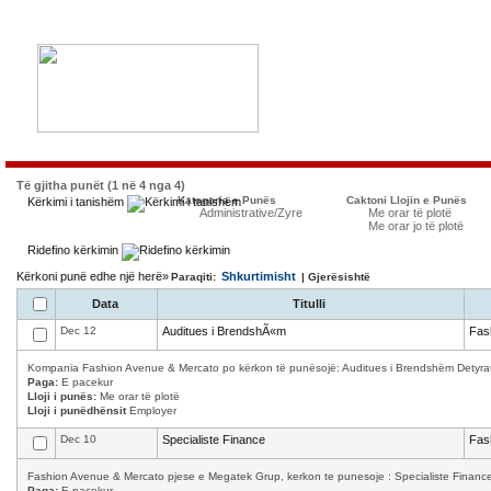
Të gjitha punët (1 në 4 nga 4)
Kategoria e Punës
Caktoni Llojin e Punës
Kërkimi i tanishëm
Administrative/Zyre
Me orar të plotë
Me orar jo të plotë
Ridefino kërkimin
Kërkoni punë edhe një herë»
Shkurtimisht
Paraqiti:
| Gjerësishtë
Data
Titulli
Dec 12
Auditues i BrendshÃ«m
Fas
Kompania Fashion Avenue & Mercato po kërkon të punësojë: Auditues i Brendshëm Detyrat 
Paga:
E pacekur
Lloji i punës:
Me orar të plotë
Lloji i punëdhënsit
Employer
Dec 10
Specialiste Finance
Fas
Fashion Avenue & Mercato pjese e Megatek Grup, kerkon te punesoje : Specialiste Finance K
Paga:
E pacekur