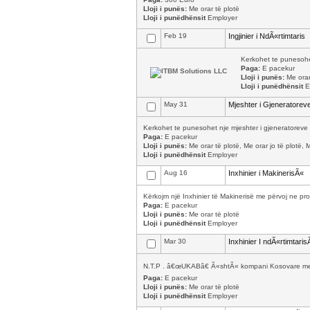
Lloji i punës:
Me orar të plotë
Lloji i punëdhënsit
Employer
Feb 19
Ingjinier i NdÃ«rtimtaris
Kerkohet te punesohet 
Paga:
E pacekur
Lloji i punës:
Me orar
Lloji i punëdhënsit
E
May 31
Mjeshter i Gjeneratorev
Kerkohet te punesohet nje mjeshter i gjeneratoreve 
Paga:
E pacekur
Lloji i punës:
Me orar të plotë, Me orar jo të plotë, 
Lloji i punëdhënsit
Employer
Aug 16
Inxhinier i MakinerisÃ«
Kërkojm një Inxhinier të Makinerisë me përvoj ne pro
Paga:
E pacekur
Lloji i punës:
Me orar të plotë
Lloji i punëdhënsit
Employer
Mar 30
Inxhinier I ndÃ«rtimtaris
N.T.P . â€œUKABâ€ Ã«shtÃ« kompani Kosovare me se
Paga:
E pacekur
Lloji i punës:
Me orar të plotë
Lloji i punëdhënsit
Employer