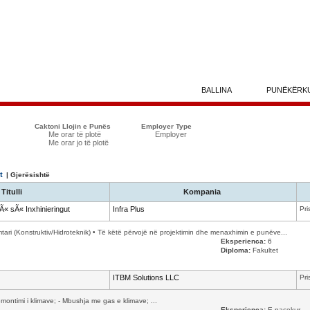
BALLINA
PUNËKËRK
Caktoni Llojin e Punës
Employer Type
Me orar të plotë
Employer
Me orar jo të plotë
t
| Gjerësishtë
Titulli
Kompania
sÃ« sÃ« Inxhinieringut
Infra Plus
Pri
timtari (Konstruktiv/Hidroteknik) • Të këtë përvojë në projektimin dhe menaxhimin e punëve...
Eksperienca:
6
Diploma:
Fakultet
ITBM Solutions LLC
Pri
ontimi i klimave; - Mbushja me gas e klimave; ...
Eksperienca:
E pacekur