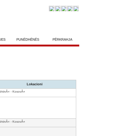
UES
PUNËDHËNËS
PËRKRAHJA
Lokacioni
shtinÃ« - KosovÃ«
shtinÃ« - KosovÃ«