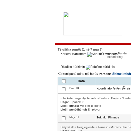
Të gjitha punët (1 në 7 nga 7)
Kategoria e Punës
Kërkimi i tanishëm
Inxhiniering
Ridefino kërkimin
Kërkoni punë edhe një herë»
Shkurtimish
Paraqiti:
Data
Dec 18
Koordinator/e i/e njÃ«si
• Të këtë përgatitje të lartë shkollore, Drejtimi Ndër
Paga:
E pacekur
Lloji i punës:
Me orar të plotë
Lloji i punëdhënsit
Employer
May 31
Teknik i Klimave
Detyrat dhe Pergjegjesite e Punes: - Montimi dhe dem
Paga:
300 Euro