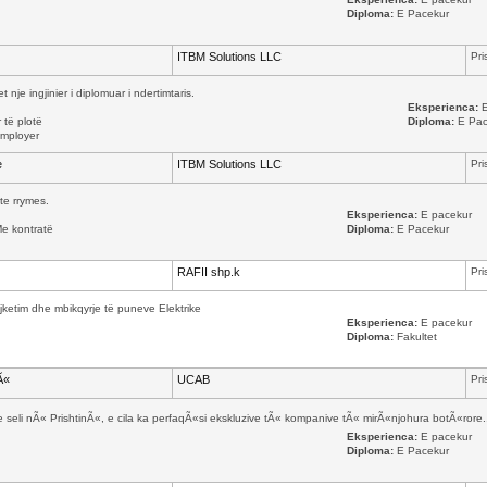
Diploma:
E Pacekur
ITBM Solutions LLC
Pri
nje ingjinier i diplomuar i ndertimtaris.
Eksperienca:
E
 të plotë
Diploma:
E Pac
mployer
e
ITBM Solutions LLC
Pri
te rrymes.
Eksperienca:
E pacekur
Me kontratë
Diploma:
E Pacekur
RAFII shp.k
Pri
jketim dhe mbikqyrje të puneve Elektrike
Eksperienca:
E pacekur
Diploma:
Fakultet
Ã«
UCAB
Pri
li nÃ« PrishtinÃ«, e cila ka perfaqÃ«si ekskluzive tÃ« kompanive tÃ« mirÃ«njohura botÃ«rore.
Eksperienca:
E pacekur
Diploma:
E Pacekur