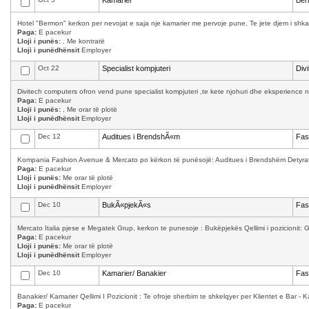
Kamarier
Ber
Hotel "Bermon" kerkon per nevojat e saja nje kamarier me pervoje pune. Te jete djem i shkath
Paga:
E pacekur
Lloji i punës:
, Me kontratë
Lloji i punëdhënsit
Employer
Oct 22
Specialist kompjuteri
Div
Divitech computers ofron vend pune specialist kompjuteri ,te kete njohuri dhe eksperience n
Paga:
E pacekur
Lloji i punës:
, Me orar të plotë
Lloji i punëdhënsit
Employer
Dec 12
Auditues i BrendshÃ«m
Fas
Kompania Fashion Avenue & Mercato po kërkon të punësojë: Auditues i Brendshëm Detyrat 
Paga:
E pacekur
Lloji i punës:
Me orar të plotë
Lloji i punëdhënsit
Employer
Dec 10
BukÃ«pjekÃ«s
Fas
Mercato Italia pjese e Megatek Grup, kerkon te punesoje : Bukëpjekës Qellimi i pozicionit: Ga
Paga:
E pacekur
Lloji i punës:
Me orar të plotë
Lloji i punëdhënsit
Employer
Dec 10
Kamarier/ Banakier
Fas
Banakier/ Kamarier Qellimi I Pozicionit : Te ofroje sherbim te shkelqyer per Klientet e Bar - K
Paga:
E pacekur