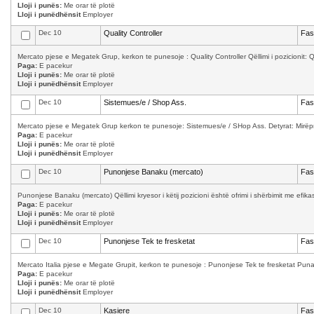
Lloji i punës:
Me orar të plotë
Lloji i punëdhënsit
Employer
Dec 10
Quality Controller
Fas
Mercato pjese e Megatek Grup, kerkon te punesoje : Quality Controller Qëllimi i pozicionit: Qula
Paga:
E pacekur
Lloji i punës:
Me orar të plotë
Lloji i punëdhënsit
Employer
Dec 10
Sistemues/e / Shop Ass.
Fas
Mercato pjese e Megatek Grup kerkon te punesoje: Sistemues/e / SHop Ass. Detyrat: Mirëpret
Paga:
E pacekur
Lloji i punës:
Me orar të plotë
Lloji i punëdhënsit
Employer
Dec 10
Punonjese Banaku (mercato)
Fas
Punonjese Banaku (mercato) Qëllimi kryesor i këtij pozicioni është ofrimi i shërbimit me efika
Paga:
E pacekur
Lloji i punës:
Me orar të plotë
Lloji i punëdhënsit
Employer
Dec 10
Punonjese Tek te fresketat
Fas
Mercato Italia pjese e Megate Grupit, kerkon te punesoje : Punonjese Tek te fresketat Puna 
Paga:
E pacekur
Lloji i punës:
Me orar të plotë
Lloji i punëdhënsit
Employer
Dec 10
Kasiere
Fas