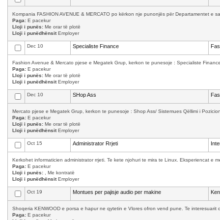
Kompania FASHION AVENUE & MERCATO po kërkon nje punonjës për Departamentet e saj: Kas
Paga:
E pacekur
Lloji i punës:
Me orar të plotë
Lloji i punëdhënsit
Employer
Dec 10
Specialiste Finance
Fas
Fashion Avenue & Mercato pjese e Megatek Grup, kerkon te punesoje : Specialiste Finance K
Paga:
E pacekur
Lloji i punës:
Me orar të plotë
Lloji i punëdhënsit
Employer
Dec 10
SHop Ass
Fas
Mercato pjese e Megatek Grup, kerkon te punesoje : Shop Ass/ Sistemues Qëllimi i Pozicioni
Paga:
E pacekur
Lloji i punës:
Me orar të plotë
Lloji i punëdhënsit
Employer
Oct 15
Administrator Rrjeti
Int
Kerkohet informaticien administrator rrjeti. Te kete njohuri te mira te Linux. Eksperiencat 
Paga:
E pacekur
Lloji i punës:
, Me kontratë
Lloji i punëdhënsit
Employer
Oct 19
Montues per pajisje audio per makine
Ke
Shoqeria KENWOOD e porsa e hapur ne qytetin e Vlores ofron vend pune. Te interesuarit d
Paga:
E pacekur