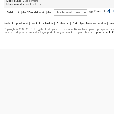
Lloji i punës:
, Me kontratë
Lloji i punëdhënsit
Employer
2
Tj
Faqja:
1
Selekto të gjitha
/
Deselekto të gjitha
Kushtet e përdorimit
|
Politikat e intimitetit
|
Rreth nesh
|
Përkrahja
|
Na rekomandoni
|
Bizn
Copyright © 2003-2010. Të gjitha të drejtat e rezervuara. Riprodhimi i plotë apo i pjesër
Pune, Ofertapune.com si dhe logot përkatëse janë marka tregtare të
Ofertapune.com LL