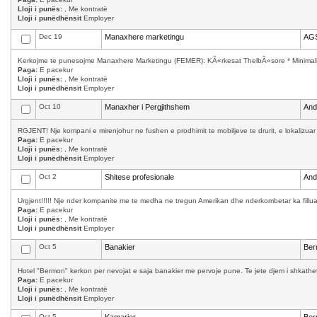
Lloji i punës:
, Me kontratë
Lloji i punëdhënsit
Employer
Dec 19
Manaxhere marketingu
AGS
Kerkojme te punesojme Manaxhere Marketingu (FEMER): KÃ«rkesat ThelbÃ«sore * Minimalisht
Paga:
E pacekur
Lloji i punës:
, Me kontratë
Lloji i punëdhënsit
Employer
Oct 10
Manaxher i Pergjithshem
And
RGJENT! Nje kompani e mirenjohur ne fushen e prodhimit te mobiljeve te drurit, e lokalizuar
Paga:
E pacekur
Lloji i punës:
, Me kontratë
Lloji i punëdhënsit
Employer
Oct 2
Shitese profesionale
And
Urgjent!!!!! Nje nder kompanite me te medha ne tregun Amerikan dhe nderkombetar ka filluar 
Paga:
E pacekur
Lloji i punës:
, Me kontratë
Lloji i punëdhënsit
Employer
Oct 5
Banakier
Ber
Hotel "Bermon" kerkon per nevojat e saja banakier me pervoje pune. Te jete djem i shkathet,
Paga:
E pacekur
Lloji i punës:
, Me kontratë
Lloji i punëdhënsit
Employer
Oct 5