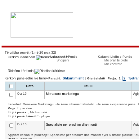
Të gjitha punët (1 në 20 nga 32)
Lokacioni i Punës
Caktoni Llojin e Punës
Kërkimi i tanishëm
Shqipëri
Me orar të plotë
Me kontratë
Ridefino kërkimin
Kërkoni punë edhe një herë»
Shkurtimisht
2
Tjetra 
Paraqiti:
| Gjerësishtë Faqja:
1
Data
Titulli
Oct 15
Menaxere marketingu
Agip
Kerkohet: Menaxere Marketingu: -Te kene mbaruar fakultetin. -Te kene eksperience pune. T
Paga:
E pacekur
Lloji i punës:
, Me kontratë
Lloji i punëdhënsit
Employer
Oct 15
Specialiste per prodhim dhe montim
Agip
Agiplast kerkon te punesoje: Specialiste per prodhim dhe montim dyer & dritare plastike / d
Paga:
E pacekur