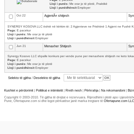
Lloji i punës:
Me orar jo të plotë, Praktikë
Lloji i punëdhënsit
Employer
Oct 22
AgjentÃ« shitjesh
Syn
SYNERGY KOSOVA LLC është në kërkim të: 2 Agjenteve ne Prishtinë 1 Agjent ne Fushë Kosov
Paga:
E pacekur
Lloji i punës:
Me orar jo të plotë
Lloji i punëdhënsit
Employer
Jun 21
Menaxher Shitjesh
Syn
Synergy Kosovo LLC shpalle konkurs per vende pune per menaxhere shitjesh ne keto lokacion
Paga:
E pacekur
Lloji i punës:
Me orar jo të plotë
Lloji i punëdhënsit
Employer
Selekto të gjitha
/
Deselekto të gjitha
Kushtet e përdorimit
|
Politikat e intimitetit
|
Rreth nesh
|
Përkrahja
|
Na rekomandoni
|
Bizn
Copyright © 2003-2010. Të gjitha të drejtat e rezervuara. Riprodhimi i plotë apo i pjesër
Pune, Ofertapune.com si dhe logot përkatëse janë marka tregtare të
Ofertapune.com LL