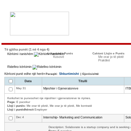
Të gjitha punët (1 në 4 nga 4)
Lokacioni i Punës
Caktoni Llojin e Punës
Kërkimi i tanishëm
Kosovë
Me orar jo të plotë
Praktikë
Ridefino kërkimin
Kërkoni punë edhe një herë»
Shkurtimisht
Paraqiti:
| Gjerësishtë
Data
Titulli
May 31
Mjeshter i Gjeneratoreve
ITB
Kerkohet te punesohet nje mjeshter i gjeneratoreve te rrymes.
Paga:
E pacekur
Lloji i punës:
Me orar të plotë, Me orar jo të plotë, Me kontratë
Lloji i punëdhënsit
Employer
Dec 4
Internship- Marketing and Communication
Sol
Description: Solaborate is a startup company and is seeking a
Paga:
E pacekur