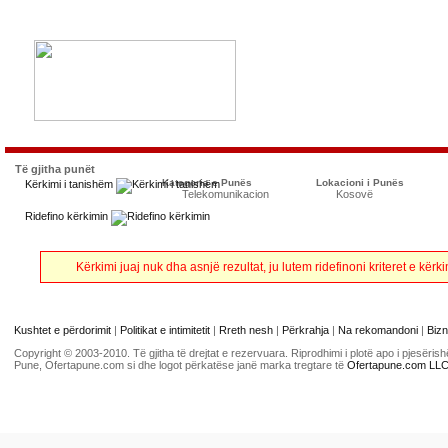
Të gjitha punët
Kategoria e Punës
Lokacioni i Punës
Kërkimi i tanishëm
Telekomunikacion
Kosovë
Ridefino kërkimin
Kërkimi juaj nuk dha asnjë rezultat, ju lutem ridefinoni kriteret e kë
Kushtet e përdorimit
|
Politikat e intimitetit
|
Rreth nesh
|
Përkrahja
|
Na rekomandoni
|
Bizn
Copyright © 2003-2010. Të gjitha të drejtat e rezervuara. Riprodhimi i plotë apo i pjesër
Pune, Ofertapune.com si dhe logot përkatëse janë marka tregtare të
Ofertapune.com LL