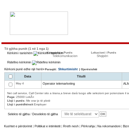
Të gjitha punët (1 në 1 nga 1)
Kategoria e Punës
Lokacioni i Punës
Kërkimi i tanishëm
Telekomunikacion
Shqipëri
Ridefino kërkimin
Kërkoni punë edhe një herë»
Shkurtimisht
Paraqiti:
| Gjerësishtë
Data
Titulli
May 4
Operator telemarketing
AL
Net call service, Call Center sito a tirana,a breve darà luogo alle selezioni per potenziare il 
Paga:
25000 LekÃ«
Lloji i punës:
Me orar jo të plotë
Lloji i punëdhënsit
Employer
Selekto të gjitha
/
Deselekto të gjitha
Kushtet e përdorimit
|
Politikat e intimitetit
|
Rreth nesh
|
Përkrahja
|
Na rekomandoni
|
Bizn