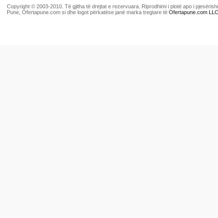
Copyright © 2003-2010. Të gjitha të drejtat e rezervuara. Riprodhimi i plotë apo i pjesër
Pune, Ofertapune.com si dhe logot përkatëse janë marka tregtare të
Ofertapune.com LL