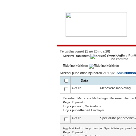
Të gjitha punët (1 në 20 nga 28)
Caktoni Llojin e Pun
Kërkimi i tanishëm
Me kontratë
Ridefino kërkimin
Kërkoni punë edhe një herë»
Shkurtimish
Paraqiti:
Data
Oct 15
Menaxere marketingu
Kerkohet: Menaxere Marketingu: -Te kene mbaruar fa
Paga:
E pacekur
Lloji i punës:
, Me kontratë
Lloji i punëdhënsit
Employer
Oct 15
Specialiste per prodhim
Agiplast kerkon te punesoje: Specialiste per prodhim
Paga:
E pacekur