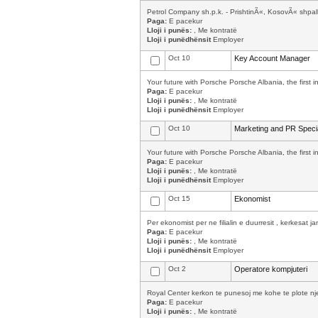
Petrol Company sh.p.k. - PrishtinÃ«, KosovÃ« shpal
Paga:
E pacekur
Lloji i punës:
, Me kontratë
Lloji i punëdhënsit
Employer
Oct 10
Key Account Manager
Your future with Porsche Porsche Albania, the first 
Paga:
E pacekur
Lloji i punës:
, Me kontratë
Lloji i punëdhënsit
Employer
Oct 10
Marketing and PR Specia
Your future with Porsche Porsche Albania, the first 
Paga:
E pacekur
Lloji i punës:
, Me kontratë
Lloji i punëdhënsit
Employer
Oct 15
Ekonomist
Per ekonomist per ne filialin e duurresit , kerkesat j
Paga:
E pacekur
Lloji i punës:
, Me kontratë
Lloji i punëdhënsit
Employer
Oct 2
Operatore kompjuteri
Royal Center kerkon te punesoj me kohe te plote nje 
Paga:
E pacekur
Lloji i punës:
, Me kontratë