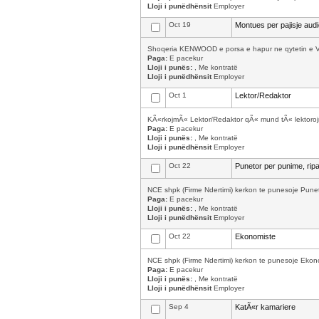
Lloji i punëdhënsit
Employer
Oct 19
Montues per pajisje aud
Shoqeria KENWOOD e porsa e hapur ne qytetin e Vlor
Paga:
E pacekur
Lloji i punës:
, Me kontratë
Lloji i punëdhënsit
Employer
Oct 1
Lektor/Redaktor
KÃ«rkojmÃ« Lektor/Redaktor qÃ« mund tÃ« lektorojn
Paga:
E pacekur
Lloji i punës:
, Me kontratë
Lloji i punëdhënsit
Employer
Oct 22
Punetor per punime, rip
NCE shpk (Firme Ndertimi) kerkon te punesoje Punet
Paga:
E pacekur
Lloji i punës:
, Me kontratë
Lloji i punëdhënsit
Employer
Oct 22
Ekonomiste
NCE shpk (Firme Ndertimi) kerkon te punesoje Ekonomis
Paga:
E pacekur
Lloji i punës:
, Me kontratë
Lloji i punëdhënsit
Employer
Sep 4
KatÃ«r kamariere