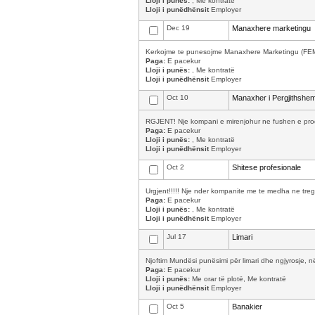
Lloji i punës:
, Me kontratë
Lloji i punëdhënsit
Employer
Dec 19
Manaxhere marketingu
Kerkojme te punesojme Manaxhere Marketingu (FEMER)
Paga:
E pacekur
Lloji i punës:
, Me kontratë
Lloji i punëdhënsit
Employer
Oct 10
Manaxher i Pergjithshe
RGJENT! Nje kompani e mirenjohur ne fushen e prodhi
Paga:
E pacekur
Lloji i punës:
, Me kontratë
Lloji i punëdhënsit
Employer
Oct 2
Shitese profesionale
Urgjent!!!!! Nje nder kompanite me te medha ne tregu
Paga:
E pacekur
Lloji i punës:
, Me kontratë
Lloji i punëdhënsit
Employer
Jul 17
Limari
Njoftim Mundësi punësimi për limari dhe ngjyrosje, në
Paga:
E pacekur
Lloji i punës:
Me orar të plotë, Me kontratë
Lloji i punëdhënsit
Employer
Oct 5
Banakier