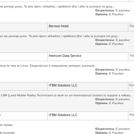
 pervoje pune. Te jete djem i shkathet, i sjellshem dhe i afte te punojne ne grup...
Eksperienca:
E pacekur
Diploma:
E Pacekur
Bermon Hotel
Tir
r me pervoje pune. Te jete djem i shkathet, i sjellshem dhe i afte te punojne ne grup...
Eksperienca:
E pacekur
Diploma:
E Pacekur
Intercom Data Service
Tir
 njohuri te mira te Linux. Eksperiencat e meparshme perbejne avantazh...
Eksperienca:
E pacekur
Diploma:
E Pacekur
ITBM Solutions LLC
Ko
MR (Land Mobile Radio) Technicians to work on an international contract to support a military...
Eksperienca:
E pacekur
Diploma:
E Pacekur
e
ITBM Solutions LLC
Pri
te rrymes.
Eksperienca:
E pacekur
Me kontratë
Diploma:
E Pacekur