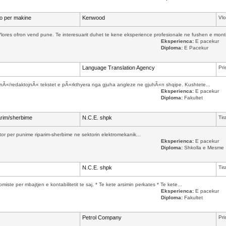
io per makine
Kenwood
Vlo
es ofron vend pune. Te interesuarit duhet te kene eksperience profesionale ne fushen e montim
Eksperienca:
E pacekur
Diploma:
E Pacekur
Language Translation Agency
Pri
Ã«/redaktojnÃ« tekstet e pÃ«rkthyera nga gjuha angleze ne gjuhÃ«n shqipe. Kushtete...
Eksperienca:
E pacekur
Diploma:
Fakultet
arim/sherbime
N.C.E. shpk
Tir
or per punime riparim-sherbime ne sektorin elektromekanik...
Eksperienca:
E pacekur
Diploma:
Shkolla e Mesme
N.C.E. shpk
Tir
te per mbajtjen e kontabilitetit te saj. * Te kete arsimin perkates * Te kete...
Eksperienca:
E pacekur
Diploma:
Fakultet
Petrol Company
Pri