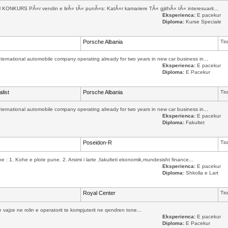
l KONKURS PÃ«r vendin e lirÃ« tÃ« punÃ«s: KatÃ«r kamariere TÃ« gjithÃ« tÃ« interesuarit...
Eksperienca:
E pacekur
Diploma:
Kurse Speciale
Porsche Albania
Tir
international automobile company operating already for two years in new car business in...
Eksperienca:
E pacekur
Diploma:
E Pacekur
list
Porsche Albania
Tir
international automobile company operating already for two years in new car business in...
Eksperienca:
E pacekur
Diploma:
Fakultet
Poseidon-R
Tir
ane : 1. Kohe e plote pune. 2. Arsimi i larte ,fakulteti ekonomik,mundesisht finance...
Eksperienca:
E pacekur
Diploma:
Shkolla e Lart
Royal Center
Tir
vajze ne rolin e operatorit te kompjuterit ne qendren tone...
Eksperienca:
E pacekur
Diploma:
E Pacekur