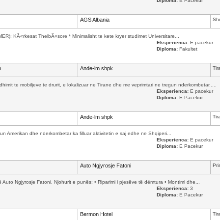
Diploma:
E Pacekur
AGS Albania
Shq
: KÃ«rkesat ThelbÃ«sore * Minimalisht te kete kryer studimet Universitare...
Eksperienca:
E pacekur
Diploma:
Fakultet
m
Ande-lm shpk
Tir
mit te mobiljeve te drurit, e lokalizuar ne Tirane dhe me veprimtari ne tregun nderkombetar.....
Eksperienca:
E pacekur
Diploma:
E Pacekur
Ande-lm shpk
Tir
n Amerikan dhe nderkombetar ka filluar aktivitetin e saj edhe ne Shqiperi...
Eksperienca:
E pacekur
Diploma:
E Pacekur
Auto Ngjyrosje Fatoni
Pri
 Auto Ngjyrosje Fatoni. Njohurit e punës: • Riparimi i pjesëve të dëmtura • Montimi dhe...
Eksperienca:
3
Diploma:
E Pacekur
Bermon Hotel
Tir