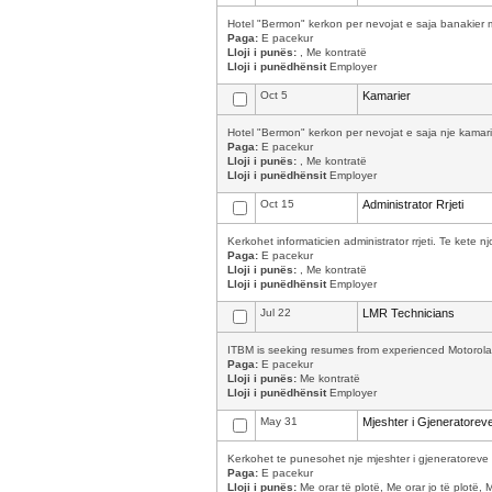
Hotel "Bermon" kerkon per nevojat e saja banakier me
Paga:
E pacekur
Lloji i punës:
, Me kontratë
Lloji i punëdhënsit
Employer
Oct 5
Kamarier
Hotel "Bermon" kerkon per nevojat e saja nje kamarie
Paga:
E pacekur
Lloji i punës:
, Me kontratë
Lloji i punëdhënsit
Employer
Oct 15
Administrator Rrjeti
Kerkohet informaticien administrator rrjeti. Te kete
Paga:
E pacekur
Lloji i punës:
, Me kontratë
Lloji i punëdhënsit
Employer
Jul 22
LMR Technicians
ITBM is seeking resumes from experienced Motorola L
Paga:
E pacekur
Lloji i punës:
Me kontratë
Lloji i punëdhënsit
Employer
May 31
Mjeshter i Gjeneratorev
Kerkohet te punesohet nje mjeshter i gjeneratoreve 
Paga:
E pacekur
Lloji i punës:
Me orar të plotë, Me orar jo të plotë, 