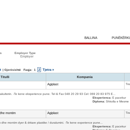
BALLINA
PUNËKËRK
ës
Employer Type
Employer
t
2
Tjetra »
| Gjerësishtë Faqja:
1
Titulli
Kompania
Agiplast
Tir
kultetin. -Te kene eksperience pune. Tel & Fax 048 20 29 93 Cel: 069 20 83 975 E...
Eksperienca:
E pacekur
Diploma:
Shkolla e Mesme
 dhe montim
Agiplast
Tir
 dhe montim dyer & dritare plastike / duralumini. -Te kene experience pune...
Eksperienca:
E pacekur