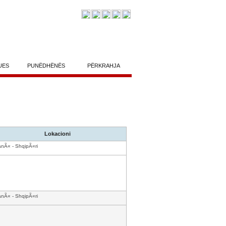
UES
PUNËDHËNËS
PËRKRAHJA
Lokacioni
anÃ« - ShqipÃ«ri
anÃ« - ShqipÃ«ri