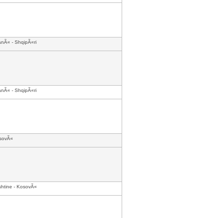
anÃ« - ShqipÃ«ri
anÃ« - ShqipÃ«ri
sovÃ«
shtine - KosovÃ«