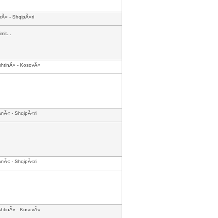
rÃ« - ShqipÃ«ri
it...
shtinÃ« - KosovÃ«
anÃ« - ShqipÃ«ri
anÃ« - ShqipÃ«ri
shtinÃ« - KosovÃ«