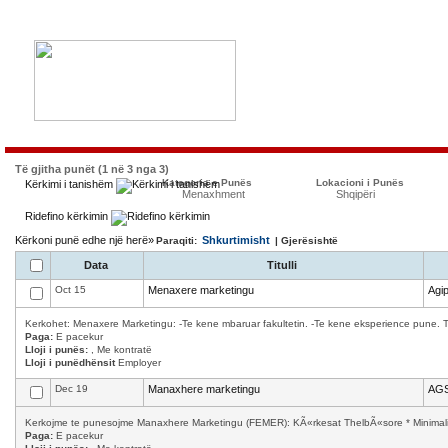
Të gjitha punët (1 në 3 nga 3)
Kategoria e Punës
Lokacioni i Punës
Kërkimi i tanishëm
Menaxhment
Shqipëri
Ridefino kërkimin
Kërkoni punë edhe një herë»
Shkurtimisht
Paraqiti:
| Gjerësishtë
Data
Titulli
Oct 15
Menaxere marketingu
Agip
Kerkohet: Menaxere Marketingu: -Te kene mbaruar fakultetin. -Te kene eksperience pune. T
Paga:
E pacekur
Lloji i punës:
, Me kontratë
Lloji i punëdhënsit
Employer
Dec 19
Manaxhere marketingu
AGS
Kerkojme te punesojme Manaxhere Marketingu (FEMER): KÃ«rkesat ThelbÃ«sore * Minimalisht
Paga:
E pacekur