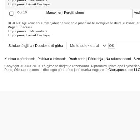
Lloji i punës:
, Me kontratë
Lloji i punëdhënsit
Employer
Oct 10
Manaxher i Pergjithshem
And
RGJENT! Nje kompani e mirenjohur ne fushen e prodhimit te mobiljeve te drurit, e lokalizuar
Paga:
E pacekur
Lloji i punës:
, Me kontratë
Lloji i punëdhënsit
Employer
Selekto të gjitha
/
Deselekto të gjitha
Kushtet e përdorimit
|
Politikat e intimitetit
|
Rreth nesh
|
Përkrahja
|
Na rekomandoni
|
Bizn
Copyright © 2003-2010. Të gjitha të drejtat e rezervuara. Riprodhimi i plotë apo i pjesër
Pune, Ofertapune.com si dhe logot përkatëse janë marka tregtare të
Ofertapune.com LL