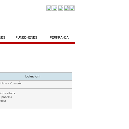
UES
PUNËDHËNËS
PËRKRAHJA
Lokacioni
shitne - KosovÃ«
ons efforts...
 pacekur
ekur