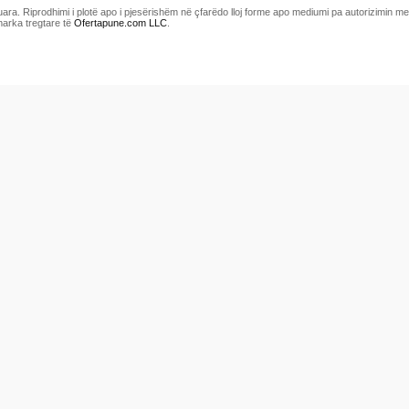
uara. Riprodhimi i plotë apo i pjesërishëm në çfarëdo lloj forme apo mediumi pa autorizimin 
marka tregtare të
Ofertapune.com LLC
.