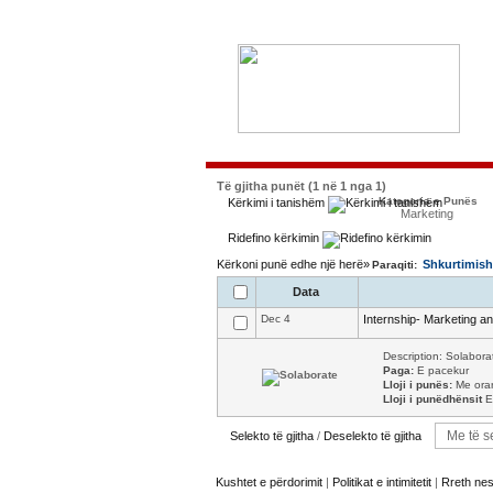
Të gjitha punët (1 në 1 nga 1)
Kategoria e Punës
Kërkimi i tanishëm
Marketing
Ridefino kërkimin
Kërkoni punë edhe një herë»
Shkurtimish
Paraqiti:
Data
Dec 4
Internship- Marketing 
Description: Solabora
Paga:
E pacekur
Lloji i punës:
Me orar 
Lloji i punëdhënsit
E
Selekto të gjitha
/
Deselekto të gjitha
Kushtet e përdorimit
|
Politikat e intimitetit
|
Rreth ne