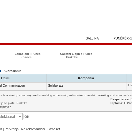
BALLINA
PUNËKËRK
Lokacioni i Punës
Caktoni Llojin e Punës
Kosovë
Praktikë
t
| Gjerësishtë
Titulli
Kompania
and Communication
Solaborate
Pri
te is a startup company and is seeking a dynamic, self-starter to assist marketing and communicati
Eksperienca:
E
jo të plotë, Praktikë
Diploma:
E Pac
mployer
sh
|
Përkrahja
|
Na rekomandoni
|
Bizneset