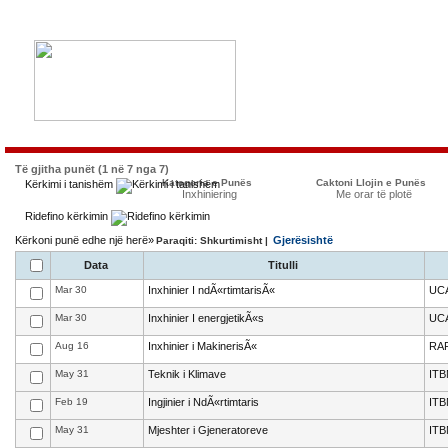
Të gjitha punët (1 në 7 nga 7)
Kategoria e Punës
Caktoni Llojin e Punës
Kërkimi i tanishëm
Inxhiniering
Me orar të plotë
Ridefino kërkimin
Kërkoni punë edhe një herë»
Gjerësishtë
Paraqiti: Shkurtimisht |
Data
Titulli
Mar 30
Inxhinier I ndÃ«rtimtarisÃ«
UC
Mar 30
Inxhinier I energjetikÃ«s
UC
Aug 16
Inxhinier i MakinerisÃ«
RAF
May 31
Teknik i Klimave
ITB
Feb 19
Ingjinier i NdÃ«rtimtaris
ITB
May 31
Mjeshter i Gjeneratoreve
ITB