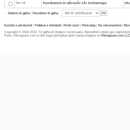
Dec 18
Koordinator/e i/e njÃ«sisÃ« sÃ« Inxhinieringut
Infr
Selekto të gjitha
/
Deselekto të gjitha
Kushtet e përdorimit
|
Politikat e intimitetit
|
Rreth nesh
|
Përkrahja
|
Na rekomandoni
|
Bizn
Copyright © 2003-2010. Të gjitha të drejtat e rezervuara. Riprodhimi i plotë apo i pjesër
Pune, Ofertapune.com si dhe logot përkatëse janë marka tregtare të
Ofertapune.com LL