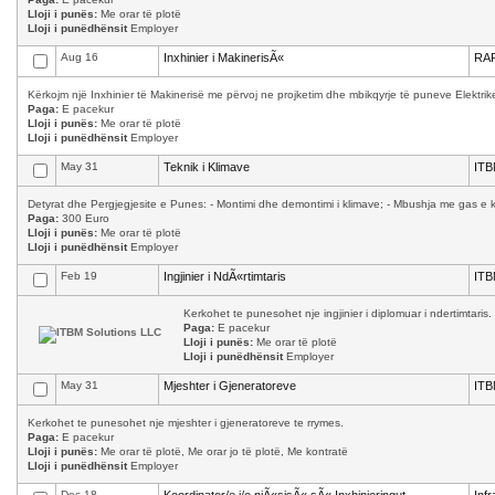
Lloji i punës:
Me orar të plotë
Lloji i punëdhënsit
Employer
Aug 16
Inxhinier i MakinerisÃ«
RAF
Kërkojm një Inxhinier të Makinerisë me përvoj ne projketim dhe mbikqyrje të puneve Elektrik
Paga:
E pacekur
Lloji i punës:
Me orar të plotë
Lloji i punëdhënsit
Employer
May 31
Teknik i Klimave
ITB
Detyrat dhe Pergjegjesite e Punes: - Montimi dhe demontimi i klimave; - Mbushja me gas e kl
Paga:
300 Euro
Lloji i punës:
Me orar të plotë
Lloji i punëdhënsit
Employer
Feb 19
Ingjinier i NdÃ«rtimtaris
ITB
Kerkohet te punesohet nje ingjinier i diplomuar i ndertimtaris.
Paga:
E pacekur
Lloji i punës:
Me orar të plotë
Lloji i punëdhënsit
Employer
May 31
Mjeshter i Gjeneratoreve
ITB
Kerkohet te punesohet nje mjeshter i gjeneratoreve te rrymes.
Paga:
E pacekur
Lloji i punës:
Me orar të plotë, Me orar jo të plotë, Me kontratë
Lloji i punëdhënsit
Employer
Dec 18