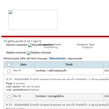
Të gjitha punët (1 në 7 nga 7)
Kategoria e Punës
Employer Type
Kërkimi i tanishëm
Inxhiniering
Employer
Ridefino kërkimin
Kërkoni punë edhe një herë»
Shkurtimisht
Paraqiti:
| Gjerësishtë
Data
Titulli
Mar 30
Inxhinier I ndÃ«rtimtarisÃ«
UC
N.T.P . â€œUKABâ€ Ã«shtÃ« kompani Kosovare me seli nÃ« PrishtinÃ«, e cila ka perfaqÃ«s
Paga:
E pacekur
Lloji i punës:
Me orar të plotë
Lloji i punëdhënsit
Employer
Mar 30
Inxhinier I energjetikÃ«s
UC
N.T.P . â€œUKABâ€ Ã«shtÃ« kompani Kosovare me seli nÃ« PrishtinÃ«, e cila ka perfaqÃ«s
Paga:
E pacekur