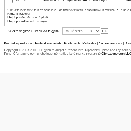
Koordinator/e i/e njÃ«sisÃ« sÃ« Inxhinieringut
Infr
• Të këtë përgatitje të lartë shkollore, Drejtimi Ndërtimtari (Konstruktiv/Hidroteknik) • Të k
Paga:
E pacekur
Lloji i punës:
Me orar të plotë
Lloji i punëdhënsit
Employer
Selekto të gjitha
/
Deselekto të gjitha
Kushtet e përdorimit
|
Politikat e intimitetit
|
Rreth nesh
|
Përkrahja
|
Na rekomandoni
|
Bizn
Copyright © 2003-2010. Të gjitha të drejtat e rezervuara. Riprodhimi i plotë apo i pjesër
Pune, Ofertapune.com si dhe logot përkatëse janë marka tregtare të
Ofertapune.com LL