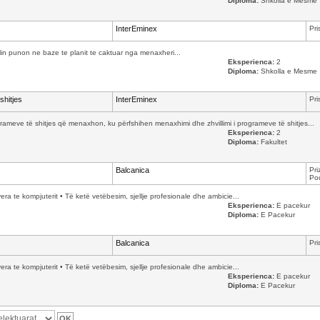
Diploma:
Shkolla e Mesme
InterEminex
Pri
cilin punon ne baze te planit te caktuar nga menaxheri...
Eksperienca:
2
Diploma:
Shkolla e Mesme
shitjes
InterEminex
Pri
ameve të shitjes që menaxhon, ku përfshihen menaxhimi dhe zhvillimi i programeve të shitjes...
Eksperienca:
2
Diploma:
Fakultet
Balcanica
Pri
Pod
yera te kompjuterit • Të ketë vetëbesim, sjellje profesionale dhe ambicie...
Eksperienca:
E pacekur
Diploma:
E Pacekur
Balcanica
Pri
yera te kompjuterit • Të ketë vetëbesim, sjellje profesionale dhe ambicie...
Eksperienca:
E pacekur
Diploma:
E Pacekur