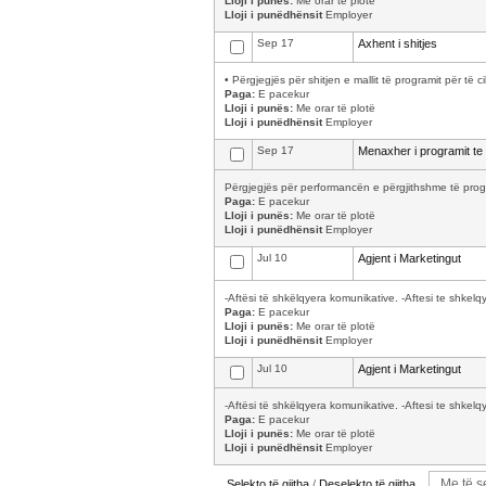
Lloji i punës:
Me orar të plotë
Lloji i punëdhënsit
Employer
Sep 17
Axhent i shitjes
• Përgjegjës për shitjen e mallit të programit për të 
Paga:
E pacekur
Lloji i punës:
Me orar të plotë
Lloji i punëdhënsit
Employer
Sep 17
Menaxher i programit te 
Përgjegjës për performancën e përgjithshme të progr
Paga:
E pacekur
Lloji i punës:
Me orar të plotë
Lloji i punëdhënsit
Employer
Jul 10
Agjent i Marketingut
-Aftësi të shkëlqyera komunikative. -Aftesi te shkelq
Paga:
E pacekur
Lloji i punës:
Me orar të plotë
Lloji i punëdhënsit
Employer
Jul 10
Agjent i Marketingut
-Aftësi të shkëlqyera komunikative. -Aftesi te shkelq
Paga:
E pacekur
Lloji i punës:
Me orar të plotë
Lloji i punëdhënsit
Employer
Selekto të gjitha
/
Deselekto të gjitha