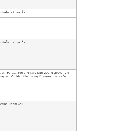
shtinÃ« - KosovÃ«
shtinÃ« - KosovÃ«
zren, Ferizaj, Pej,e, Gjilan, Mitrovice, Gjakove ,Viti
ujeve ,Vushtrri, Skenderaj, Kaqanik - KosovÃ«
shtine - KosovÃ«