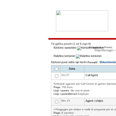
Të gjitha punët (1 në 6 nga 6)
Kategoria e Punës
Kërkimi i tanishëm
Shitje/Menagjer i 
Ridefino kërkimin
Kërkoni punë edhe një herë»
Shkurtimish
Paraqiti:
Data
Oct 27
Call Agent
Kerkojmë agjent/e për Call Center te gjuhes Gjermane
Paga:
750 Euro
Lloji i punës:
Me orar të plotë
Lloji i punëdhënsit
Employer
Nov 13
Agjent i shitjes
• Përgjegjës për shitjen e mallit të programit për të 
Paga:
E pacekur