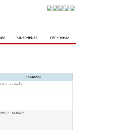
UES
PUNËDHËNËS
PËRKRAHJA
Lokacioni
shtine - KosovÃ«
shtinÃ« - KosovÃ«