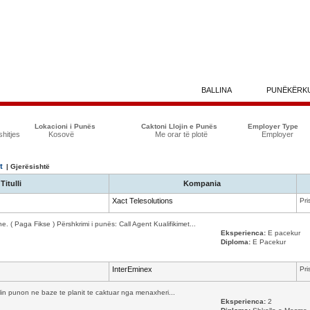
BALLINA
PUNËKËRK
Lokacioni i Punës
Caktoni Llojin e Punës
Employer Type
shitjes
Kosovë
Me orar të plotë
Employer
t
| Gjerësishtë
Titulli
Kompania
Xact Telesolutions
Pri
. ( Paga Fikse ) Përshkrimi i punës: Call Agent Kualifikimet...
Eksperienca:
E pacekur
Diploma:
E Pacekur
InterEminex
Pri
cilin punon ne baze te planit te caktuar nga menaxheri...
Eksperienca:
2