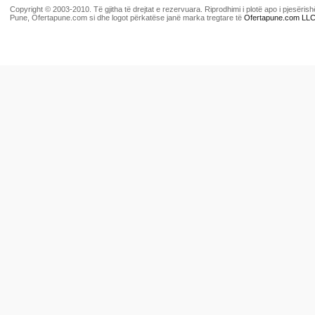
Copyright © 2003-2010. Të gjitha të drejtat e rezervuara. Riprodhimi i plotë apo i pjesër
Pune, Ofertapune.com si dhe logot përkatëse janë marka tregtare të
Ofertapune.com LL