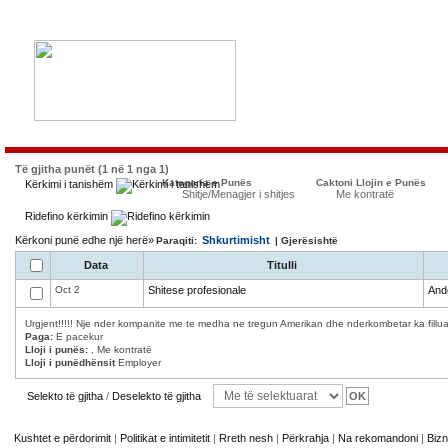
Të gjitha punët (1 në 1 nga 1)
Kategoria e Punës
Caktoni Llojin e Punës
Kërkimi i tanishëm
Shitje/Menagjer i shitjes
Me kontratë
Ridefino kërkimin
Kërkoni punë edhe një herë»
Shkurtimisht
Paraqiti:
| Gjerësishtë
Data
Titulli
Oct 2
Shitese profesionale
And
Urgjent!!!!! Nje nder kompanite me te medha ne tregun Amerikan dhe nderkombetar ka filluar 
Paga:
E pacekur
Lloji i punës:
, Me kontratë
Lloji i punëdhënsit
Employer
Selekto të gjitha
/
Deselekto të gjitha
Kushtet e përdorimit
|
Politikat e intimitetit
|
Rreth nesh
|
Përkrahja
|
Na rekomandoni
|
Bizn