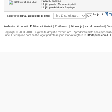
Paga:
E pacekur
Lloji i punës:
Me orar të plotë
Lloji i punëdhënsit
Employer
2
Tj
Faqja:
1
Selekto të gjitha
/
Deselekto të gjitha
Kushtet e përdorimit
|
Politikat e intimitetit
|
Rreth nesh
|
Përkrahja
|
Na rekomandoni
|
Bizn
Copyright © 2003-2010. Të gjitha të drejtat e rezervuara. Riprodhimi i plotë apo i pjesër
Pune, Ofertapune.com si dhe logot përkatëse janë marka tregtare të
Ofertapune.com LL