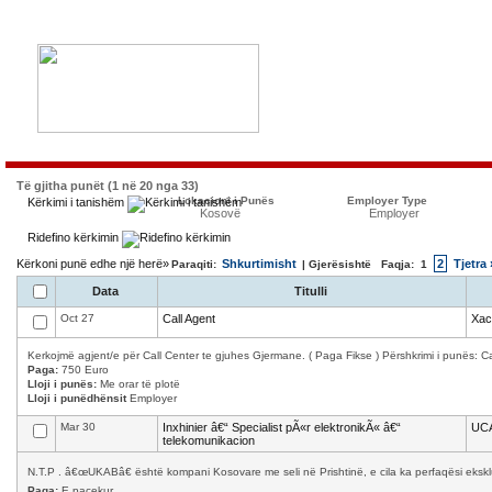
Të gjitha punët (1 në 20 nga 33)
Lokacioni i Punës
Employer Type
Kërkimi i tanishëm
Kosovë
Employer
Ridefino kërkimin
Kërkoni punë edhe një herë»
Shkurtimisht
2
Tjetra 
Paraqiti:
| Gjerësishtë Faqja:
1
Data
Titulli
Oct 27
Call Agent
Xac
Kerkojmë agjent/e për Call Center te gjuhes Gjermane. ( Paga Fikse ) Përshkrimi i punës: Cal
Paga:
750 Euro
Lloji i punës:
Me orar të plotë
Lloji i punëdhënsit
Employer
Mar 30
Inxhinier â€“ Specialist pÃ«r elektronikÃ« â€“
UC
telekomunikacion
N.T.P . â€œUKABâ€ është kompani Kosovare me seli në Prishtinë, e cila ka perfaqësi ekskl
Paga:
E pacekur