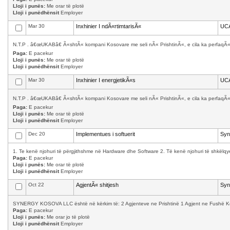
Lloji i punës:
Me orar të plotë
Lloji i punëdhënsit
Employer
Mar 30
Inxhinier I ndÃ«rtimtarisÃ«
UC
N.T.P . â€œUKABâ€ Ã«shtÃ« kompani Kosovare me seli nÃ« PrishtinÃ«, e cila ka perfaqÃ«s
Paga:
E pacekur
Lloji i punës:
Me orar të plotë
Lloji i punëdhënsit
Employer
Mar 30
Inxhinier I energjetikÃ«s
UC
N.T.P . â€œUKABâ€ Ã«shtÃ« kompani Kosovare me seli nÃ« PrishtinÃ«, e cila ka perfaqÃ«s
Paga:
E pacekur
Lloji i punës:
Me orar të plotë
Lloji i punëdhënsit
Employer
Dec 20
Implementues i softuerit
Syn
1. Te kenë njohuri të përgjithshme në Hardware dhe Software 2. Të kenë njohuri të shkëlqy
Paga:
E pacekur
Lloji i punës:
Me orar të plotë
Lloji i punëdhënsit
Employer
Oct 22
AgjentÃ« shitjesh
Syn
SYNERGY KOSOVA LLC është në kërkim të: 2 Agjenteve ne Prishtinë 1 Agjent ne Fushë Kosov
Paga:
E pacekur
Lloji i punës:
Me orar jo të plotë
Lloji i punëdhënsit
Employer