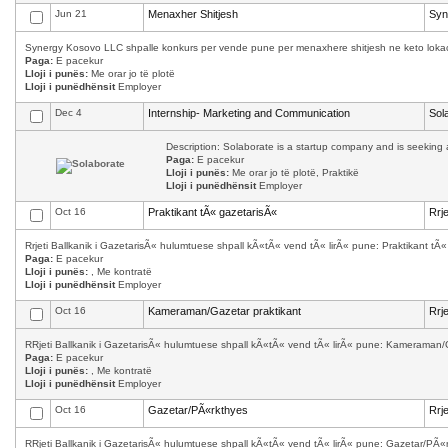
Jun 21
Menaxher Shitjesh
Syn
Synergy Kosovo LLC shpalle konkurs per vende pune per menaxhere shitjesh ne keto lokacion
Paga:
E pacekur
Lloji i punës:
Me orar jo të plotë
Lloji i punëdhënsit
Employer
Dec 4
Internship- Marketing and Communication
Sol
Description: Solaborate is a startup company and is seeking a
Paga:
E pacekur
Lloji i punës:
Me orar jo të plotë, Praktikë
Lloji i punëdhënsit
Employer
Oct 16
Praktikant tÃ« gazetarisÃ«
Rrj
Rrjeti Ballkanik i GazetarisÃ« hulumtuese shpall kÃ«tÃ« vend tÃ« lirÃ« pune: Praktikant tÃ
Paga:
E pacekur
Lloji i punës:
, Me kontratë
Lloji i punëdhënsit
Employer
Oct 16
Kameraman/Gazetar praktikant
Rrj
RRjeti Ballkanik i GazetarisÃ« hulumtuese shpall kÃ«tÃ« vend tÃ« lirÃ« pune: Kameraman/
Paga:
E pacekur
Lloji i punës:
, Me kontratë
Lloji i punëdhënsit
Employer
Oct 16
Gazetar/PÃ«rkthyes
Rrj
RRjeti Ballkanik i GazetarisÃ« hulumtuese shpall kÃ«tÃ« vend tÃ« lirÃ« pune: Gazetar/PÃ«