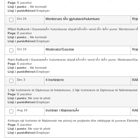
Paga:
E pacekur
Lloji i punës:
, Me kontratë
Lloji i punëdhënsit
Employer
Oct 16
Monitorues tÃ« gjykatave/hulumtues
Rrj
RRjeti Ballkanik i GazetarisÃ« hulumtuese shpall kÃ«tÃ« vend tÃ« lirÃ« pune: Monitorues tÃ
Paga:
E pacekur
Lloji i punës:
, Me kontratë
Lloji i punëdhënsit
Employer
Oct 16
Moderator/Gazetar
Rrj
Rrjeti Ballkanik i GazetarisÃ« hulumtuese shpall kÃ«tÃ« vend tÃ« lirÃ« pune: Moderator/G
Paga:
E pacekur
Lloji i punës:
, Me kontratë
Lloji i punëdhënsit
Employer
Dec 3
4 Inxhinier/e
RAF
1.Një Inxhinier/e të Diplomuar të Arkitektures, 2.Një Inxhinier/e të Diplomuar të Ndërtimtarisë-d
Paga:
E pacekur
Lloji i punës:
Me orar të plotë
Lloji i punëdhënsit
Employer
Aug 16
Inxhinier i MakinerisÃ«
RAF
Kërkojm një Inxhinier të Makinerisë me përvoj ne projketim dhe mbikqyrje të puneve Elektrik
Paga:
E pacekur
Lloji i punës:
Me orar të plotë
Lloji i punëdhënsit
Employer