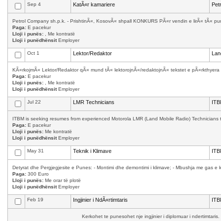
Sep 4
KatÃ«r kamariere
Pet
Petrol Company sh.p.k. - PrishtinÃ«, KosovÃ« shpall KONKURS PÃ«r vendin e lirÃ« tÃ« punÃ
Paga:
E pacekur
Lloji i punës:
, Me kontratë
Lloji i punëdhënsit
Employer
Oct 1
Lektor/Redaktor
Lan
KÃ«rkojmÃ« Lektor/Redaktor qÃ« mund tÃ« lektorojnÃ«/redaktojnÃ« tekstet e pÃ«rkthyera 
Paga:
E pacekur
Lloji i punës:
, Me kontratë
Lloji i punëdhënsit
Employer
Jul 22
LMR Technicians
ITB
ITBM is seeking resumes from experienced Motorola LMR (Land Mobile Radio) Technicians to w
Paga:
E pacekur
Lloji i punës:
Me kontratë
Lloji i punëdhënsit
Employer
May 31
Teknik i Klimave
ITB
Detyrat dhe Pergjegjesite e Punes: - Montimi dhe demontimi i klimave; - Mbushja me gas e kl
Paga:
300 Euro
Lloji i punës:
Me orar të plotë
Lloji i punëdhënsit
Employer
Feb 19
Ingjinier i NdÃ«rtimtaris
ITB
Kerkohet te punesohet nje ingjinier i diplomuar i ndertimtaris.