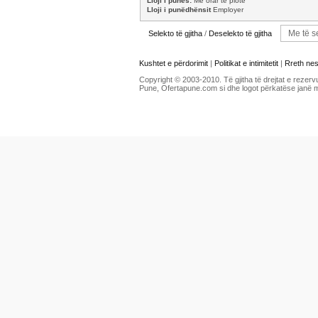
Lloji i punës:
Me orar të plotë
Lloji i punëdhënsit
Employer
Selekto të gjitha
/
Deselekto të gjitha
Kushtet e përdorimit
|
Politikat e intimitetit
|
Rreth ne
Copyright © 2003-2010. Të gjitha të drejtat e rezerv
Pune, Ofertapune.com si dhe logot përkatëse janë 