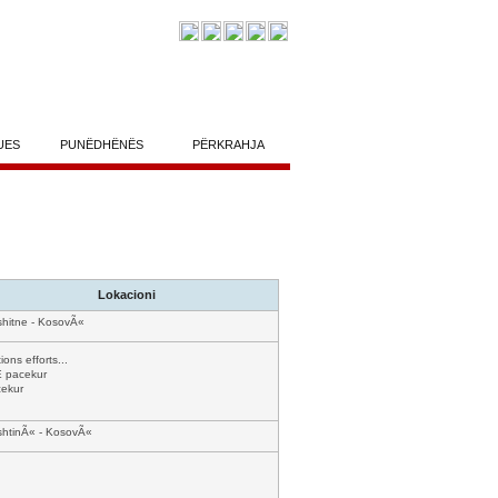
UES
PUNËDHËNËS
PËRKRAHJA
Lokacioni
shitne - KosovÃ«
ons efforts...
 pacekur
ekur
shtinÃ« - KosovÃ«