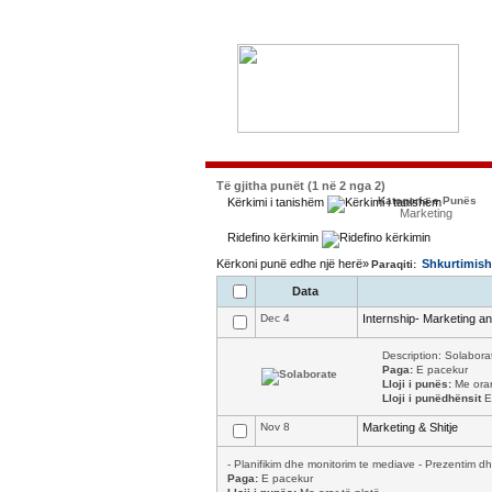
Të gjitha punët (1 në 2 nga 2)
Kategoria e Punës
Kërkimi i tanishëm
Marketing
Ridefino kërkimin
Kërkoni punë edhe një herë»
Shkurtimish
Paraqiti:
Data
Dec 4
Internship- Marketing 
Description: Solabora
Paga:
E pacekur
Lloji i punës:
Me orar 
Lloji i punëdhënsit
E
Nov 8
Marketing & Shitje
- Planifikim dhe monitorim te mediave - Prezentim dh
Paga:
E pacekur