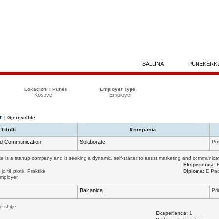
BALLINA
PUNËKËRK
Lokacioni i Punës
Employer Type
Kosovë
Employer
t
| Gjerësishtë
Titulli
Kompania
and Communication
Solaborate
Pri
te is a startup company and is seeking a dynamic, self-starter to assist marketing and communicati
Eksperienca:
E
jo të plotë, Praktikë
Diploma:
E Pac
mployer
Balcanica
Pri
e shitje
Eksperienca:
1